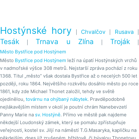
Hostýnské hory
Chvalčov
Rusava
|
|
Tesák
Trnava u Zlína
Troják
|
|
Město Bystřice pod Hostýnem
Město
Bystřice pod Hostýnem
leží na úpatí Hostýnských vrchů
v nadmořské výšce 308 metrů. Nejstarší zpráva pochází z roku
1368. Titul „město” však dostala Bystřice až o necelých 500 let
později, roku 1864. Největšího rozkvětu dosáhlo město po roce
1861, kdy zde Michael Thonet založil, tehdy ve světě
ojedinělou,
továrnu na ohýbaný nábytek
. Pravděpodobně
nejlákavějším místem v okolí je poutní chrám Nanebevzetí
Panny Marie na
sv. Hostýně
. Přímo ve městě pak najdeme
někdejší Loudonský zámek, který se pomalu zpřístupňuje
veřejnosti, kostel sv. Jiljí na náměstí T.G.Masaryka, kapličku na
někdejším, dnes již zrušeném, hřbitově, či bývalou Thonetovu