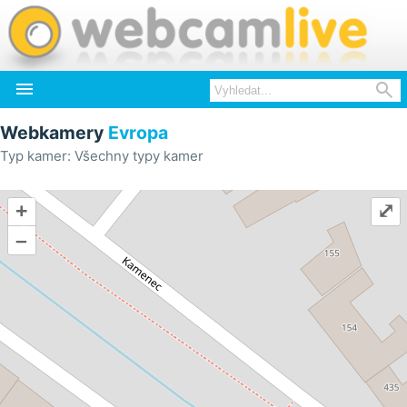


Webkamery
Evropa
Typ kamer: Všechny typy kamer
+
⤢
–