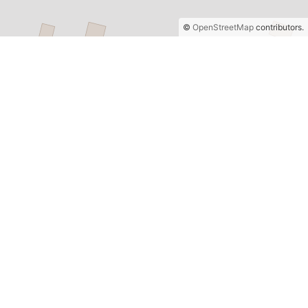
©
OpenStreetMap
contributors.