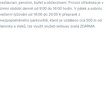
restauraci, penzion, bufet a občerstvení. Provoz střediska je v
zimní období denně od 9:00 do 16:00 hodin. V pátek a sobotu
večerní lyžování od 16:00 do 20:00 K přepravě z
nezpoplatněného parkoviště, které je vzdáleno cca 500 m od
lanovky a vleků, lze využít služeb skibusu zcela ZDARMA.

Na mapě
SKICENTRUM Miroslav Lipová Lázně - Dojezd hlavní sjezdovky
Dojezd hlavní sjezdovky
Teplota vzduchu
23.8 °C