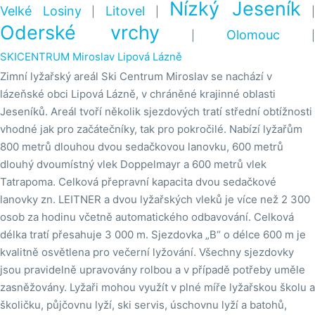
Nízký Jeseník
Velké Losiny
Litovel
|
|
Oderské vrchy
Olomouc
|
|
SKICENTRUM Miroslav Lipová Lázně
Zimní lyžařský areál Ski Centrum Miroslav se nachází v
lázeňské obci Lipová Lázně, v chráněné krajinné oblasti
Jeseníků. Areál tvoří několik sjezdových tratí střední obtížnosti
vhodné jak pro začátečníky, tak pro pokročilé. Nabízí lyžařům
800 metrů dlouhou dvou sedačkovou lanovku, 600 metrů
dlouhý dvoumístný vlek Doppelmayr a 600 metrů vlek
Tatrapoma. Celková přepravní kapacita dvou sedačkové
lanovky zn. LEITNER a dvou lyžařských vleků je více než 2 300
osob za hodinu včetně automatického odbavování. Celková
délka tratí přesahuje 3 000 m. Sjezdovka „B“ o délce 600 m je
kvalitně osvětlena pro večerní lyžování. Všechny sjezdovky
jsou pravidelně upravovány rolbou a v případě potřeby uměle
zasněžovány. Lyžaři mohou využít v plné míře lyžařskou školu a
školičku, půjčovnu lyží, ski servis, úschovnu lyží a batohů,