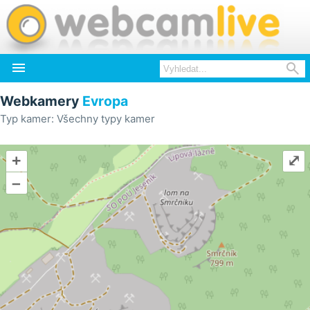


Webkamery
Evropa
Typ kamer: Všechny typy kamer
+
⤢
–