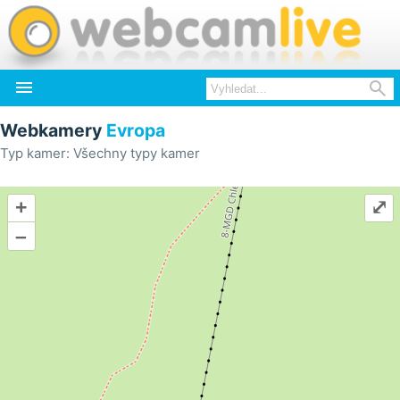


Webkamery
Evropa
Typ kamer: Všechny typy kamer
+
⤢
–