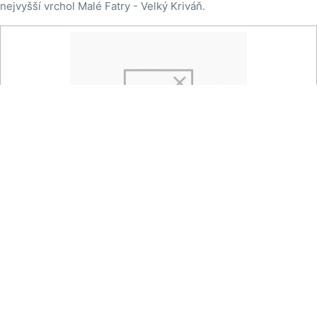
nejvyšší vrchol Malé Fatry - Velký Kriváň.

Na mapě
Snilovské sedlo - Snilovské sedlo
Pohled ze Snilovského sedla směrem na Chleb.