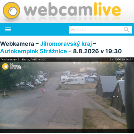


Webkamera –
Jihomoravský kraj
–
Autokempink Strážnice
– 8.8.2026 v 19:30