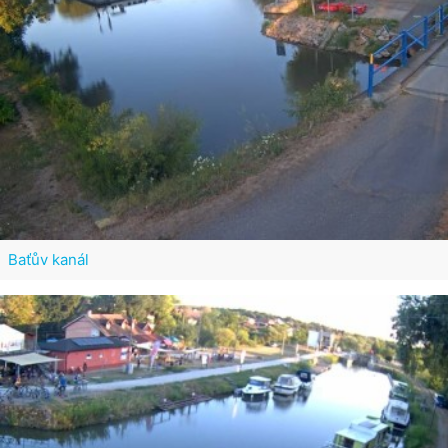
Baťův kanál