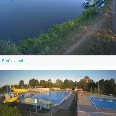
Baťův kanál