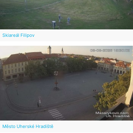
Skiareál Filipov
Město Uherské Hradiště