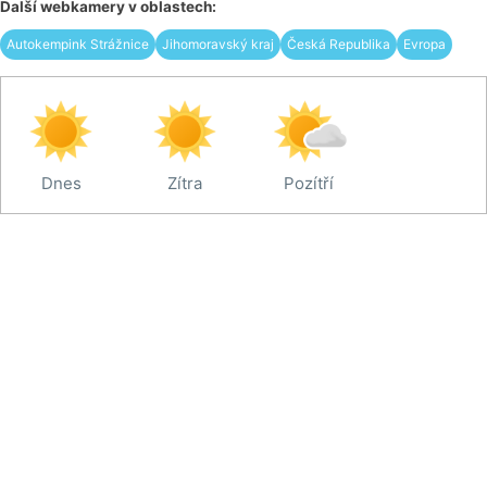
Další webkamery v oblastech:
Autokempink Strážnice
Jihomoravský kraj
Česká Republika
Evropa
Dnes
Zítra
Pozítří