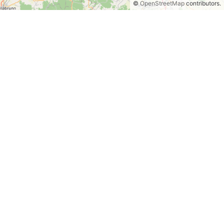
©
OpenStreetMap
contributors.