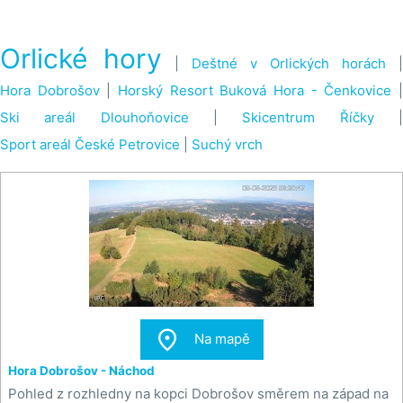
Orlické hory
|
Deštné v Orlických horách
|
Hora Dobrošov
|
Horský Resort Buková Hora - Čenkovice
Ski areál Dlouhoňovice
|
Skicentrum Říčky
Sport areál České Petrovice
|
Suchý vrch

Na mapě
Hora Dobrošov - Náchod
Pohled z rozhledny na kopci Dobrošov směrem na západ na