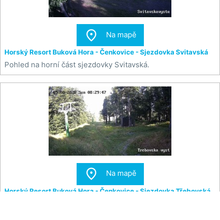

Na mapě
Horský Resort Buková Hora - Čenkovice - Sjezdovka Svitavská
Pohled na horní část sjezdovky Svitavská.

Na mapě
Horský Resort Buková Hora - Čenkovice - Sjezdovka Třebovská
Pohled na horní část sjezdovky Třebovská.