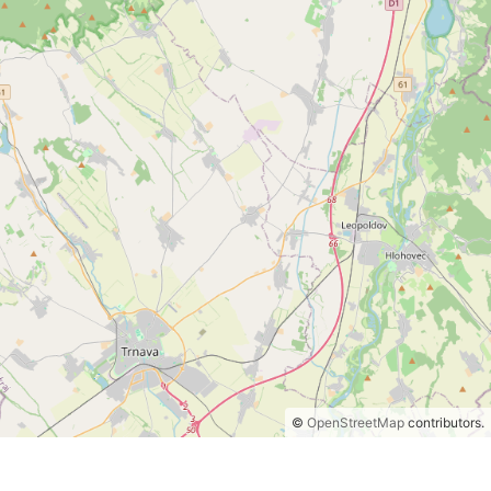
©
OpenStreetMap
contributors.