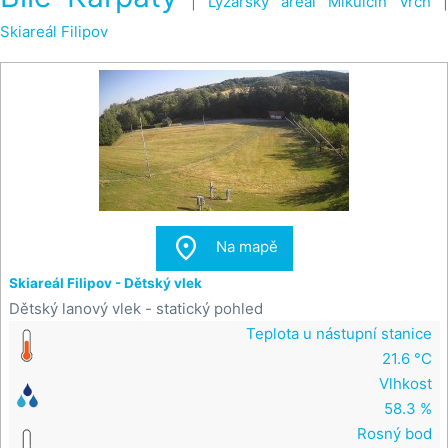
|
Lyžařský areál Mikulčin vrch
Skiareál Filipov

Na mapě
Skiareál Filipov - Dětský vlek
Dětský lanový vlek - statický pohled
Teplota u nástupní stanice
21.6 °C
Vlhkost
58.3 %
Rosný bod