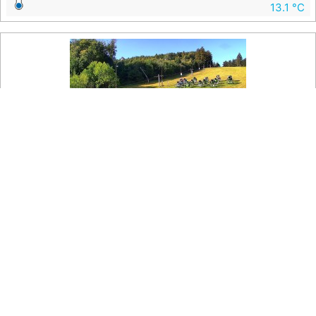
13.1 °C

Na mapě
Skiareál Filipov - Dolní stanice vleku
Budova u dolní stanice vleku ve skiareálu Filipov.
Teplota u nástupní stanice
21.6 °C
Vlhkost
58.3 %
Rosný bod
13.1 °C