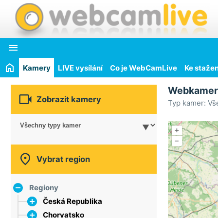

Kamery
LIVE vysílání
Co je WebCamLive
Ke stažen
Webkame

Zobrazit kamery
Typ kamer: Vš
+
–

Vybrat region
Regiony
Česká Republika
Chorvatsko
hlavní město Praha