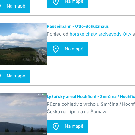

Na mapě

Na mapě
Raxseilbahn - Otto-Schutzhaus
Pohled od
horské chaty arcivévody Otty
s

Na mapě

Na mapě
Lyžařský areál Hochficht - Smrčina / Hochfi
Různé pohledy z vrcholu Smrčina / Hochfi
Česka na Lipno a na Šumavu.

Na mapě