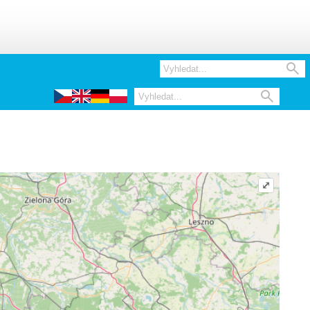


⤢