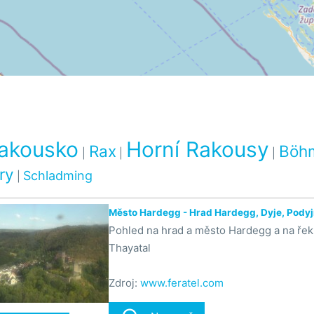
Rakousko
Horní Rakousy
Rax
Böh
|
|
|
ry
Schladming
|
Město Hardegg - Hrad Hardegg, Dyje, Podyj
Pohled na hrad a město Hardegg a na řek
Thayatal
Zdroj:
www.feratel.com