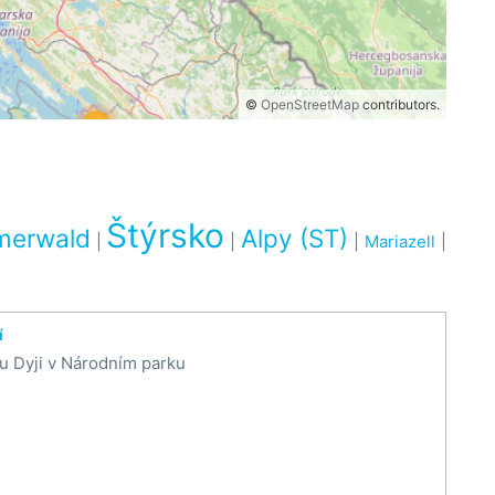
©
OpenStreetMap
contributors.
Štýrsko
merwald
Alpy (ST)
|
|
|
Mariazell
|
í
u Dyji v Národním parku