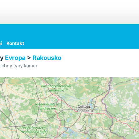
í
Kontakt
ry
Evropa
>
Rakousko
echny typy kamer