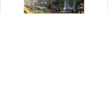

Na mapě
Lyžařské středisko Stupava - Sjezdovka
Pohled na hlavní sjezdovku skiareálu Stupava.
Teplota
18.6 °C