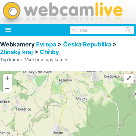


Webkamery
Evropa
>
Česká Republika
>
Zlínský kraj
>
Chřiby
Typ kamer: Všechny typy kamer
+
⤢
–