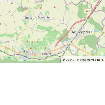
©
OpenStreetMap
contributors.