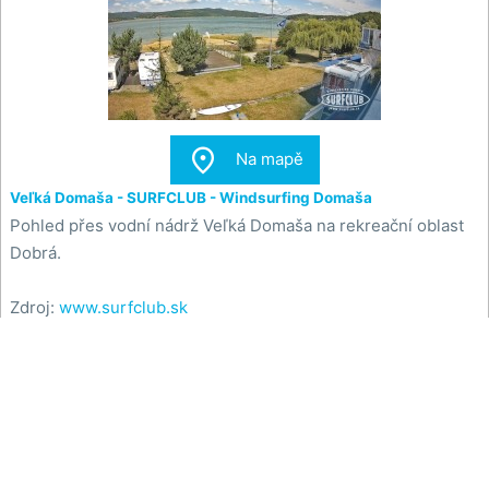

Na mapě
Veľká Domaša - SURFCLUB - Windsurfing Domaša
Pohled přes vodní nádrž Veľká Domaša na rekreační oblast
Dobrá.
Zdroj:
www.surfclub.sk