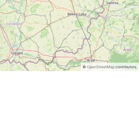
©
OpenStreetMap
contributors.