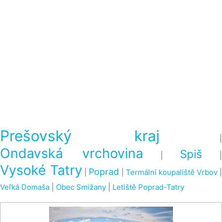
Prešovský kraj
|
Ondavská vrchovina
Spiš
|
|
Vysoké Tatry
Poprad
|
|
Termální koupaliště Vrbov
|
Veľká Domaša
|
Obec Smižany
|
Letiště Poprad-Tatry