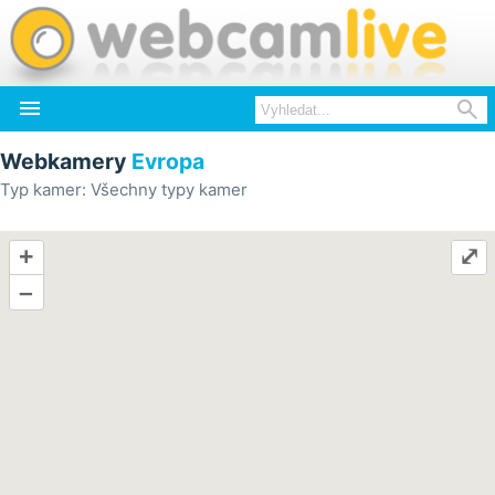


Webkamery
Evropa
Typ kamer: Všechny typy kamer
+
⤢
–