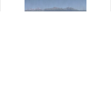

Na mapě
Letiště Poprad-Tatry - Panorama Výsokých Tater
Pohled z letiště Poprad-Tatry na panoráma Vysokých Tater.