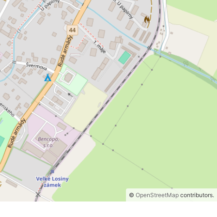
©
OpenStreetMap
contributors.