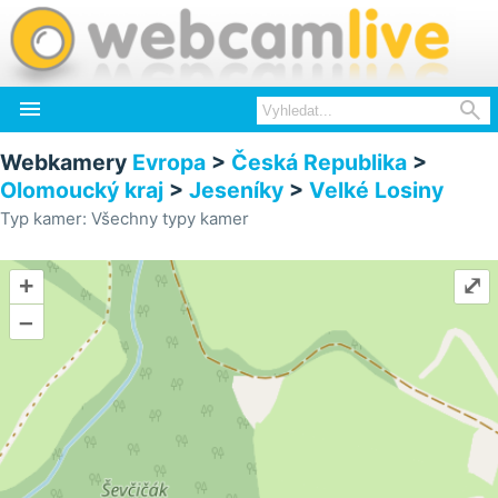


Webkamery
Evropa
>
Česká Republika
>
Olomoucký kraj
>
Jeseníky
>
Velké Losiny
Typ kamer: Všechny typy kamer
+
⤢
–