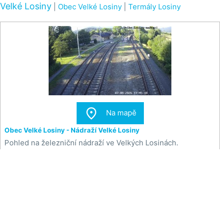
Velké Losiny
|
Obec Velké Losiny
|
Termály Losiny

Na mapě
Obec Velké Losiny - Nádraží Velké Losiny
Pohled na železniční nádraží ve Velkých Losinách.
Zdroj:
www.zeleznice-desna.cz