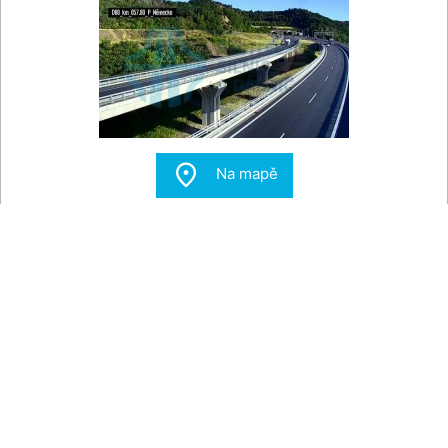

Na mapě
Prackovice nad Labem - Dálnice D8, Lovoš
Pohled na dálnici D8 u Prackovic nad Labem v Českém
Středohoří. V pozadí hora Lovoš.
Zdroj:
dopravniinfo.cz