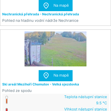

Na mapě
Nechranická přehrada - Nechranická přehrada
Pohled na hladinu vodní nádrže Nechranice

Na mapě
Ski areál Mezihoří Chomutov - Velká sjezdovka
Pohled ze spodu
Teplota nástupní stanice
9.5 °C
Vlhkost nástupní stanice