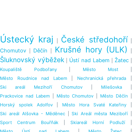
Ústecký kraj
České středohoří
|
Krušné hory (ULK)
Chomutov
Děčín
|
|
Šluknovský výběžek
Ústí nad Labem
Žatec
|
|
|
Koupaliště Podbořany
|
Město Most
Město Roudnice nad Labem
|
Nechranická přehrada
Ski areál Mezihoří Chomutov
|
Milešovka
Prackovice nad Labem
|
Město Chomutov
|
Město Děčín
Horský spolek Adolfov
|
Město Hora Svaté Kateřiny
|
Ski areál Alšovka - Měděnec
|
Ski Areál města Meziboří
Sport Centrum Bouřňák
|
Skiareál Horní Podluží
Město Ústí nad Labem
|
Město Žatec
|