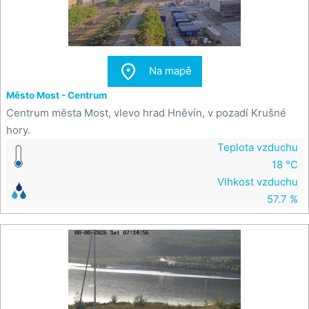

Na mapě
Město Most - Centrum
Centrum města Most, vlevo hrad Hněvín, v pozadí Krušné
hory.
Teplota vzduchu
18 °C
Vlhkost vzduchu
57.7 %