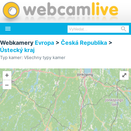


Webkamery
Evropa
>
Česká Republika
>
Ústecký kraj
Typ kamer: Všechny typy kamer
+
⤢
–