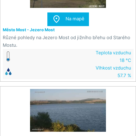

Na mapě
Město Most - Jezero Most
Různé pohledy na Jezero Most od jižního břehu od Starého
Mostu.
Teplota vzduchu
18 °C
Vlhkost vzduchu
57.7 %