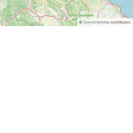
©
OpenStreetMap
contributors.