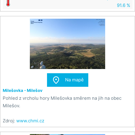
91.6 %

Na mapě
Milešovka - Milešov
Pohled z vrcholu hory Milešovka směrem na jih na obec
Milešov.
Zdroj:
www.chmi.cz