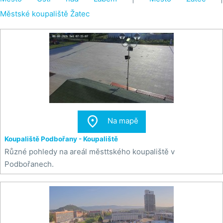
Městské koupaliště Žatec

Na mapě
Koupaliště Podbořany - Koupaliště
Různé pohledy na areál městtského koupaliště v
Podbořanech.