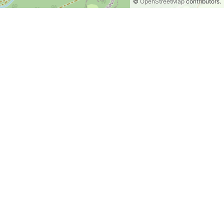
©
OpenStreetMap
contributors.