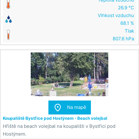
26.9 °C
Vlhkost vzduchu
68.1 %
Tlak
807.6 hPa

Na mapě
Koupaliště Bystřice pod Hostýnem - Beach volejbal
Hřiště na beach volejbal na koupališti v Bystřici pod
Hostýnem.