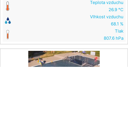
Teplota vzduchu
26.9 °C
Vlhkost vzduchu
68.1 %
Tlak
807.6 hPa

Na mapě
Koupaliště Bystřice pod Hostýnem - Brouzdaliště
Dětské brouzdaliště na koupališti v Bystřici pod Hostýnem.
Teplota vzduchu