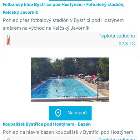
Fotbalový klub Bystřice pod Hostýnem - Fotbalový stadión,
Kelčský Javorník
Pohled přes fotbalový stadión v Bystřici pod Hostýnem
směrem na východ na Kelčský Javorník.
Teplota vzduchu
27.3 °C

Na mapě
Koupaliště Bystřice pod Hostýnem - Bazén
Pohled na hlavní bazén koupaliště v Bystřici pod Hostýnem
Teplota vzduchu