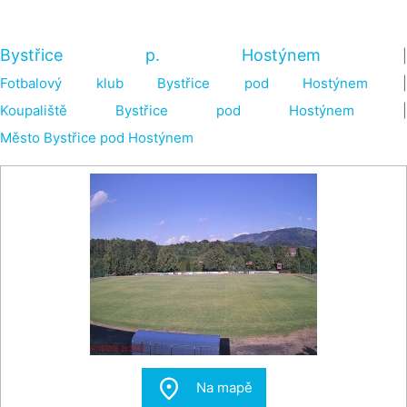
Bystřice p. Hostýnem
Fotbalový klub Bystřice pod Hostýnem
Koupaliště Bystřice pod Hostýnem
|
Město Bystřice pod Hostýnem

Na mapě