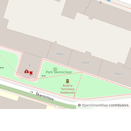
©
OpenStreetMap
contributors.