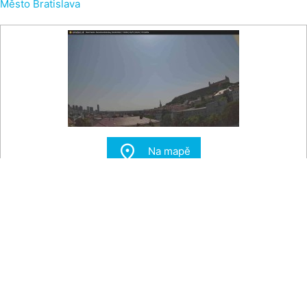
Město Bratislava

Na mapě
Město Bratislava - Bratislavský hrad, Staré město
Pohled z Hradných vršků směrem na centrum Bratislavy. Po
pravé straně je Bratislavský hrad.
Zdroj:
emeteo.sk
Teplota vzduchu
33 °C
Tlak vzduchu