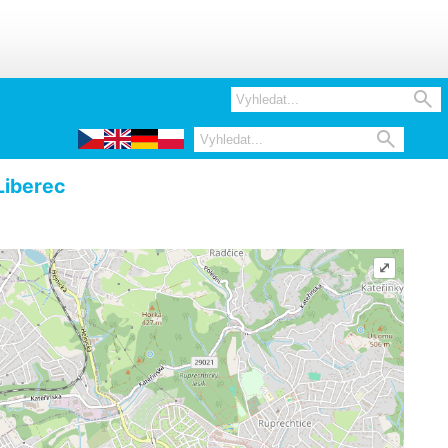


Liberec
⤢