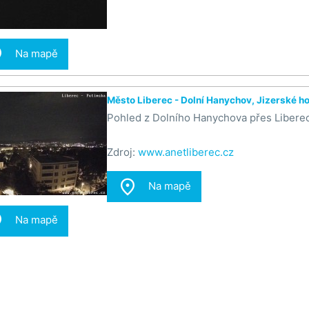

Na mapě
Město Liberec - Dolní Hanychov, Jizerské h
Pohled z Dolního Hanychova přes Liberec
Zdroj:
www.anetliberec.cz

Na mapě

Na mapě
Město Liberec - Náměstí Dr. Edvarda Beneš
Pohled na radnici města Liberec na námě