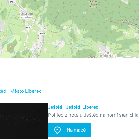
těd
|
Město Liberec
Ještěd - Ještěd, Liberec
Pohled z hotelu Ještěd na horní stanici l

Na mapě