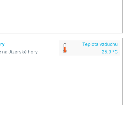
Teplota vzduchu
ory
 na Jizerské hory.
25.9 °C
Teplota vzduchu
e
stí Dr. Edvarda Beneše.
25.9 °C