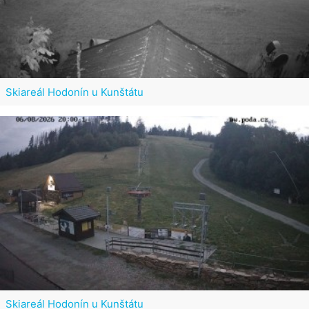
Skiareál Hodonín u Kunštátu
Skiareál Hodonín u Kunštátu