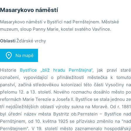
Masarykovo náměstí
Masarykovo náměstí v Bystřici nad Pernštejnem. Městské
muzeum, sloup Panny Marie, kostel svatého Vavřince.
Oblasti
Žďárské vrchy

Na mapě
Historie
Bystřice „blíž hradu Pernštejna“
, jak praví star
označení, vypovídající o přináležitosti městečka k tomuto
panství, začíná středověkou kolonizací této části Vysočiny na
přelomu 12. a 13. století. Nového rozmachu dosáhlo město po
reformách Marie Terezie a Josefa II. Bystřice se stala jednou ze
tří nejdůležitějších oblastí výroby sukna na Moravě. Od r. 1881
byl úřední název města Bystritz ob.Pernstein – Bystřice nad
Pernštýnem, od 10. května 1925 se přízvisko změnilo na "nad
Pernštejnem". V 19. století město zaznamenalo hospodářský