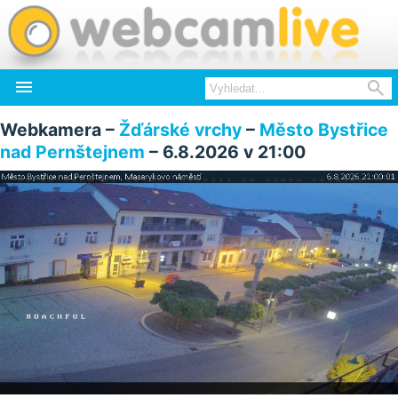


Webkamera –
Žďárské vrchy
–
Město Bystřice
nad Pernštejnem
– 6.8.2026 v 21:00