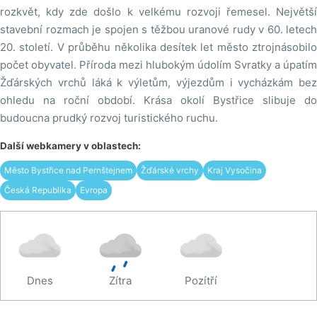
rozkvět, kdy zde došlo k velkému rozvoji řemesel. Největší
stavební rozmach je spojen s těžbou uranové rudy v 60. letech
20. století. V průběhu několika desítek let město ztrojnásobilo
počet obyvatel. Příroda mezi hlubokým údolím Svratky a úpatím
Žďárských vrchů láká k výletům, výjezdům i vycházkám bez
ohledu na roční období. Krása okolí Bystřice slibuje do
budoucna prudký rozvoj turistického ruchu.
Další webkamery v oblastech:
Město Bystřice nad Pernštejnem
Žďárské vrchy
Kraj Vysočina
Česká Republika
Evropa
Dnes
Zítra
Pozítří