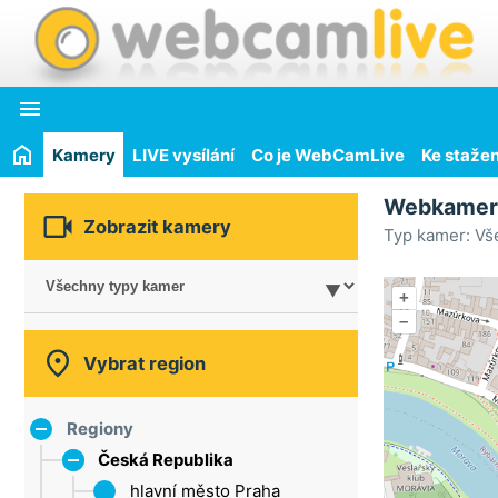

Kamery
LIVE vysílání
Co je WebCamLive
Ke stažen
Webkame

Zobrazit kamery
Typ kamer: Vš
+
–

Vybrat region
Regiony
Česká Republika
hlavní město Praha