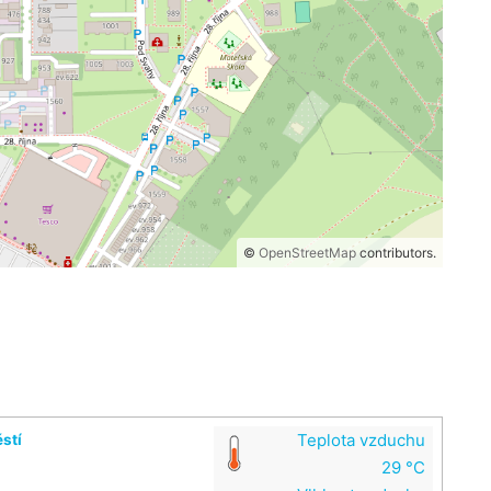
©
OpenStreetMap
contributors.
Teplota vzduchu
stí
29 °C