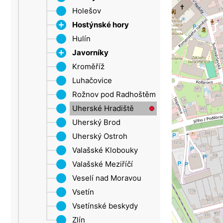
Šluknovský výběžek
Holešov
Roštín
Ústí nad Labem
Hostýnské hory
Žatec
Hulín
Chvalčov
Javorníky
Rusava
Kroměříž
Tesák
Velké Karlovice
Luhačovice
Trnava u Zlína
Rožnov pod Radhoštěm
Troják
Uherské Hradiště
Uherský Brod
Uherský Ostroh
Valašské Klobouky
Valašské Meziříčí
Veselí nad Moravou
Vsetín
Vsetínské beskydy
Zlín