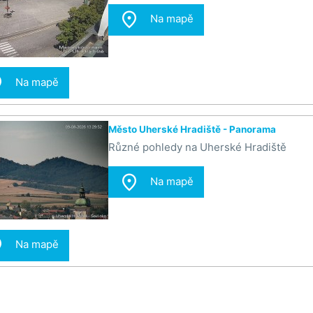

Na mapě

Na mapě
Město Uherské Hradiště - Panorama
Různé pohledy na Uherské Hradiště

Na mapě

Na mapě