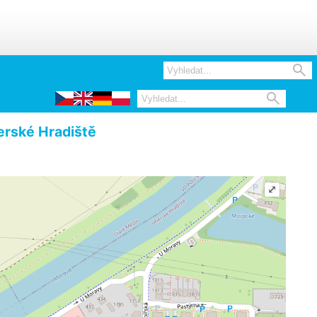


rské Hradiště
⤢