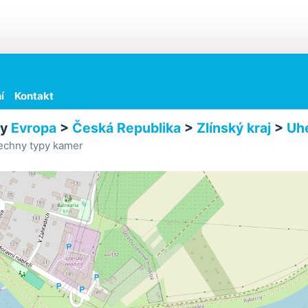
í
Kontakt
ry
Evropa
>
Česká Republika
>
Zlínský kraj
>
Uhe
echny typy kamer