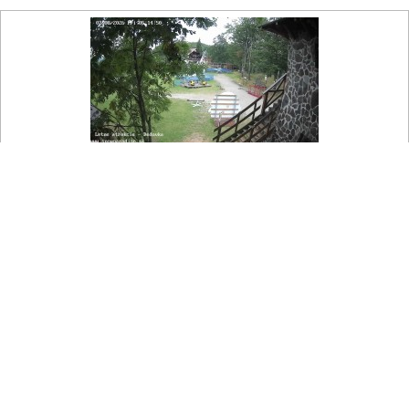

Na mapě
Snowparadise Veľká Rača - Dětská lyžařská školka
Pohled na dětskou lyžařskou školku pod vrcholem Dedovka.