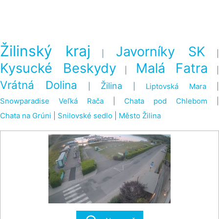
Žilinský kraj
Javorníky SK
|
Kysucké Beskydy
Malá Fatra
|
Vrátná Dolina
Žilina
|
|
Liptovská Mara
Snowparadise Veľká Rača
|
Chata pod Chlebom
Chata na Grúni
|
Snilovské sedlo
|
Město Žilina