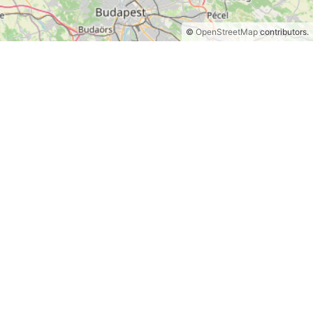
©
OpenStreetMap
contributors.