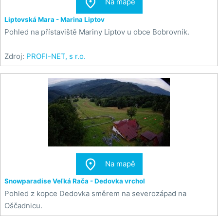

Na mapě
Liptovská Mara - Marina Liptov
Pohled na přístaviště Mariny Liptov u obce Bobrovník.
Zdroj:
PROFI-NET, s r.o.

Na mapě
Snowparadise Veľká Rača - Dedovka vrchol
Pohled z kopce Dedovka směrem na severozápad na
Oščadnicu.