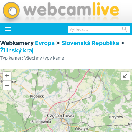


Webkamery
Evropa
>
Slovenská Republika
>
Žilinský kraj
Typ kamer: Všechny typy kamer
+
⤢
–