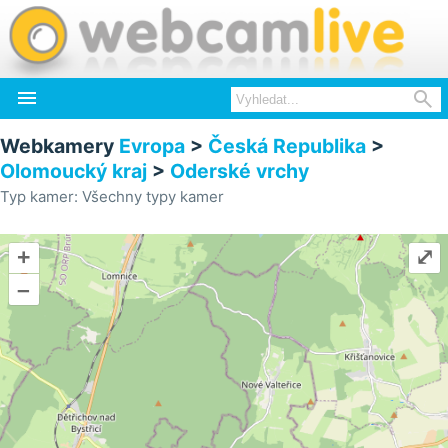


Webkamery
Evropa
>
Česká Republika
>
Olomoucký kraj
>
Oderské vrchy
Typ kamer: Všechny typy kamer
+
⤢
–