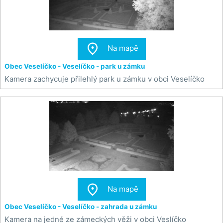

Na mapě
Obec Veselíčko - Veselíčko - park u zámku
Kamera zachycuje přilehlý park u zámku v obci Veselíčko

Na mapě
Obec Veselíčko - Veselíčko - zahrada u zámku
Kamera na jedné ze zámeckých věži v obci Veslíčko