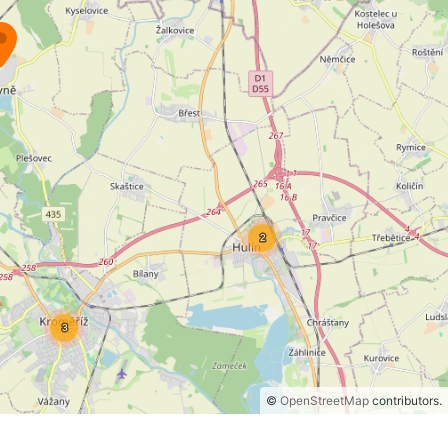
©
OpenStreetMap
contributors.