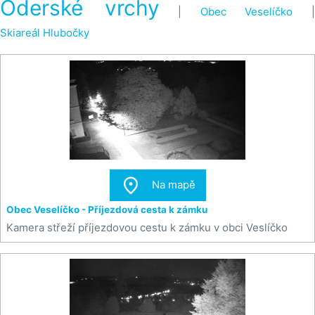
Oderské vrchy
|
Obec Veselíčko
Skiareál Hlubočky

Na mapě
Obec Veselíčko - Příjezdová cesta k zámku
Kamera střeží příjezdovou cestu k zámku v obci Veslíčko