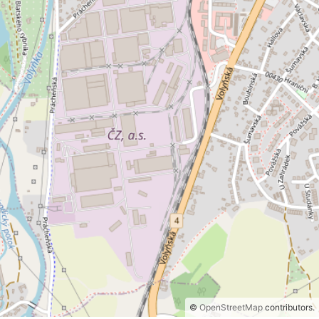
©
OpenStreetMap
contributors.