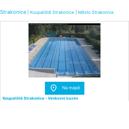
Strakonice
|
Koupaliště Strakonice
|
Město Strakonice

Na mapě
Koupaliště Strakonice - Venkovní bazén
Pohled na hlavní venkovní bazén na koupališti ve
Strakonicích.