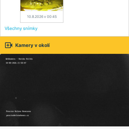
10.8.2026 v 00:45
Všechny snímky

Kamery v okolí