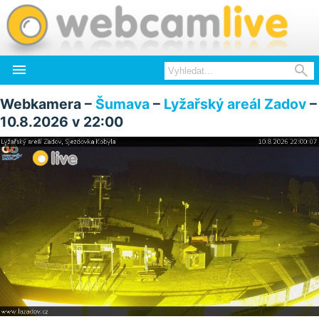


Webkamera –
Šumava
–
Lyžařský areál Zadov
–
10.8.2026 v 22:00