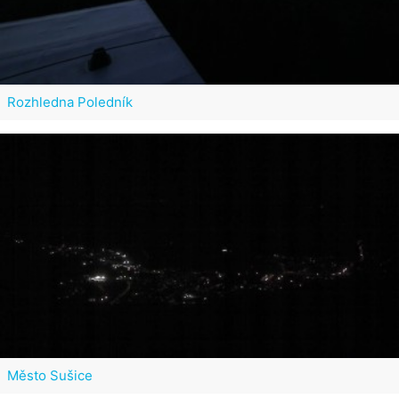
Rozhledna Poledník
Město Sušice