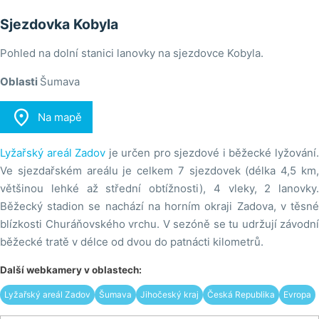
Sjezdovka Kobyla
Pohled na dolní stanici lanovky na sjezdovce Kobyla.
Oblasti
Šumava

Na mapě
Lyžařský areál Zadov
je určen pro sjezdové i běžecké lyžování
Ve sjezdařském areálu je celkem 7 sjezdovek (délka 4,5 km,
většinou lehké až střední obtížnosti), 4 vleky, 2 lanovky.
Běžecký stadion se nachází na horním okraji Zadova, v těsné
blízkosti Churáňovského vrchu. V sezóně se tu udržují závodní
běžecké tratě v délce od dvou do patnácti kilometrů.
Další webkamery v oblastech:
Lyžařský areál Zadov
Šumava
Jihočeský kraj
Česká Republika
Evropa