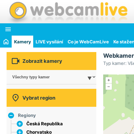

Kamery
LIVE vysílání
Co je WebCamLive
Ke stažen
Webkame

Zobrazit kamery
Typ kamer: Vš
+
–

Vybrat region
Regiony
Česká Republika
Chorvatsko
hlavní město Praha