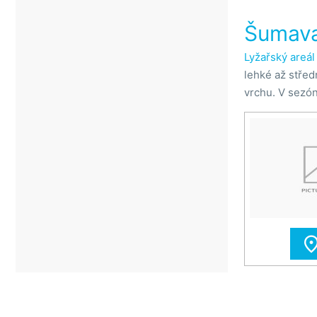
Šumav
Lyžařský areál
lehké až střed
vrchu. V sezón