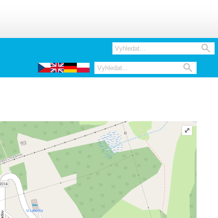


⤢