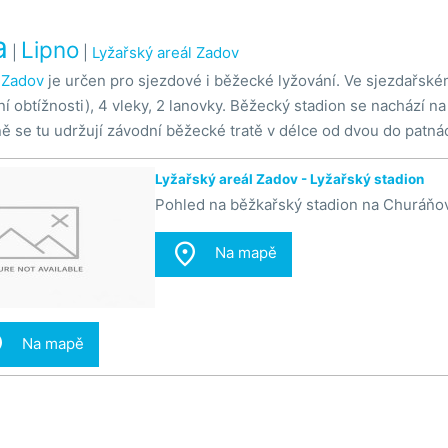
a
Lipno
|
|
Lyžařský areál Zadov
 Zadov
je určen pro sjezdové i běžecké lyžování. Ve sjezdařské
ní obtížnosti), 4 vleky, 2 lanovky. Běžecký stadion se nachází n
ě se tu udržují závodní běžecké tratě v délce od dvou do patnác
Lyžařský areál Zadov - Lyžařský stadion
Pohled na běžkařský stadion na Churáňo

Na mapě

Na mapě
Lyžařský areál Zadov - Sjezdovka Kobyla
Pohled na dolní stanici lanovky na sjezdo