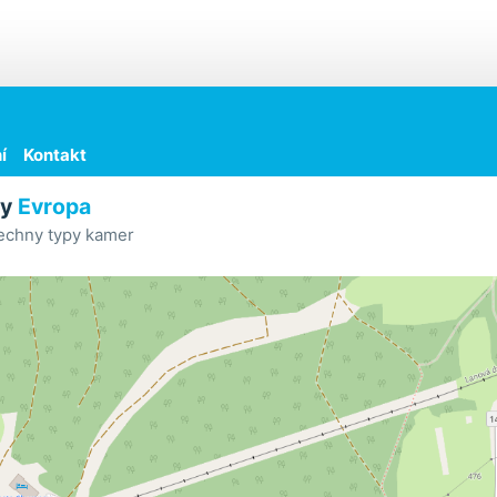
í
Kontakt
ry
Evropa
echny typy kamer