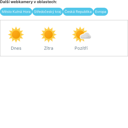
Další webkamery v oblastech:
Město Kutná Hora
Středočeský kraj
Česká Republika
Evropa
Dnes
Zítra
Pozítří