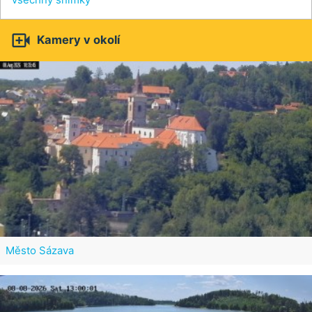

Kamery v okolí
Město Sázava