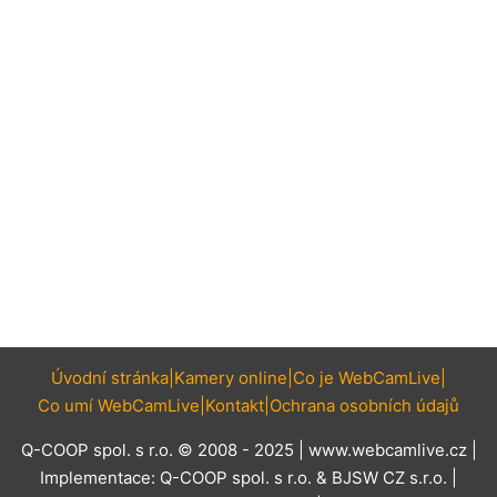
Úvodní stránka
Kamery online
Co je WebCamLive
Co umí WebCamLive
Kontakt
Ochrana osobních údajů
Q-COOP spol. s r.o. © 2008 - 2025 |
www.webcamlive.cz
|
Implementace:
Q-COOP spol. s r.o.
&
BJSW CZ s.r.o.
|