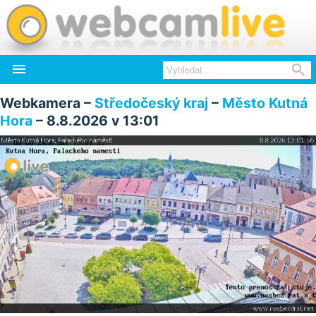


Webkamera –
Středočeský kraj
–
Město Kutná
Hora
– 8.8.2026 v 13:01