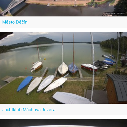
Město Děčín
Jachtklub Máchova Jezera