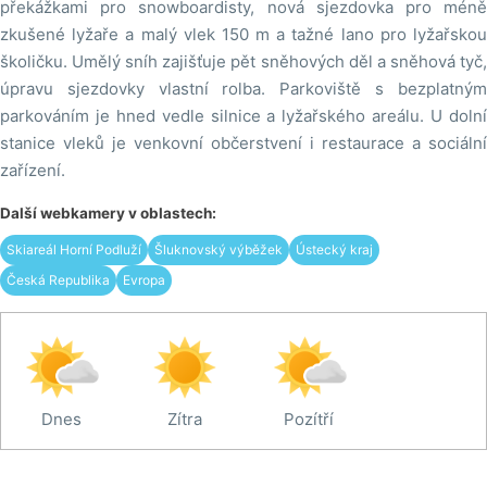
překážkami pro snowboardisty, nová sjezdovka pro méně
zkušené lyžaře a malý vlek 150 m a tažné lano pro lyžařskou
školičku. Umělý sníh zajišťuje pět sněhových děl a sněhová tyč,
úpravu sjezdovky vlastní rolba. Parkoviště s bezplatným
parkováním je hned vedle silnice a lyžařského areálu. U dolní
stanice vleků je venkovní občerstvení i restaurace a sociální
zařízení.
Další webkamery v oblastech:
Skiareál Horní Podluží
Šluknovský výběžek
Ústecký kraj
Česká Republika
Evropa
Dnes
Zítra
Pozítří