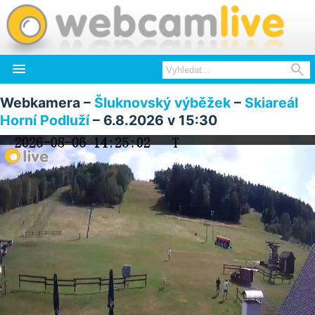


Webkamera –
Šluknovský výběžek
–
Skiareál
Horní Podluží
– 6.8.2026 v 15:30