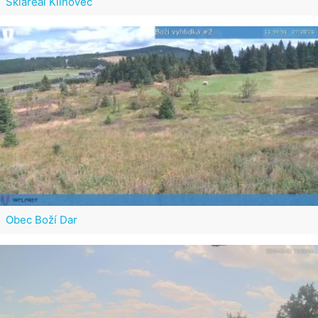
Skiareál Klínovec
Obec Boží Dar