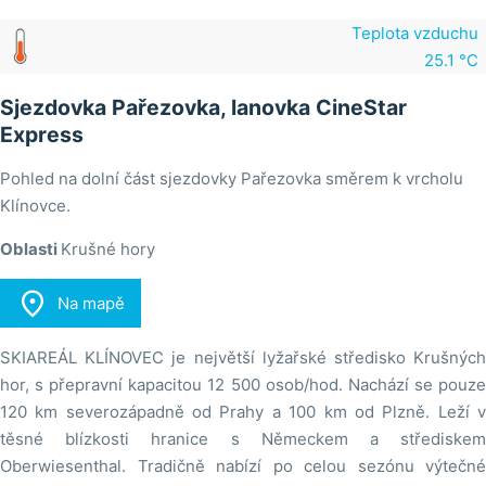
Teplota vzduchu
25.1 °C
Sjezdovka Pařezovka, lanovka CineStar
Express
Pohled na dolní část sjezdovky Pařezovka směrem k vrcholu
Klínovce.
Oblasti
Krušné hory

Na mapě
SKIAREÁL KLÍNOVEC je největší lyžařské středisko Krušných
hor, s přepravní kapacitou 12 500 osob/hod. Nachází se pouze
120 km severozápadně od Prahy a 100 km od Plzně. Leží v
těsné blízkosti hranice s Německem a střediskem
Oberwiesenthal. Tradičně nabízí po celou sezónu výtečné