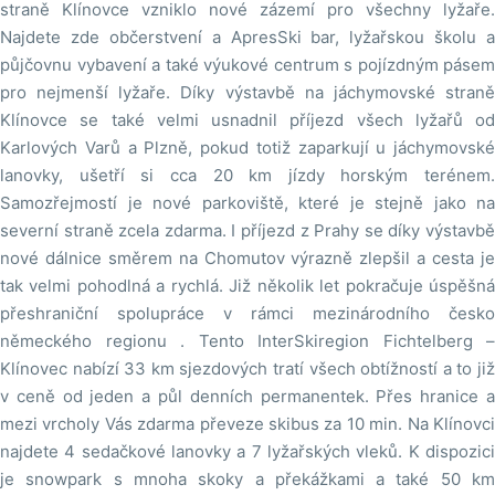
straně Klínovce vzniklo nové zázemí pro všechny lyžaře.
Najdete zde občerstvení a ApresSki bar, lyžařskou školu a
půjčovnu vybavení a také výukové centrum s pojízdným pásem
pro nejmenší lyžaře. Díky výstavbě na jáchymovské straně
Klínovce se také velmi usnadnil příjezd všech lyžařů od
Karlových Varů a Plzně, pokud totiž zaparkují u jáchymovské
lanovky, ušetří si cca 20 km jízdy horským terénem.
Samozřejmostí je nové parkoviště, které je stejně jako na
severní straně zcela zdarma. I příjezd z Prahy se díky výstavbě
nové dálnice směrem na Chomutov výrazně zlepšil a cesta je
tak velmi pohodlná a rychlá. Již několik let pokračuje úspěšná
přeshraniční spolupráce v rámci mezinárodního česko
německého regionu . Tento InterSkiregion Fichtelberg –
Klínovec nabízí 33 km sjezdových tratí všech obtížností a to již
v ceně od jeden a půl denních permanentek. Přes hranice a
mezi vrcholy Vás zdarma převeze skibus za 10 min. Na Klínovci
najdete 4 sedačkové lanovky a 7 lyžařských vleků. K dispozici
je snowpark s mnoha skoky a překážkami a také 50 km