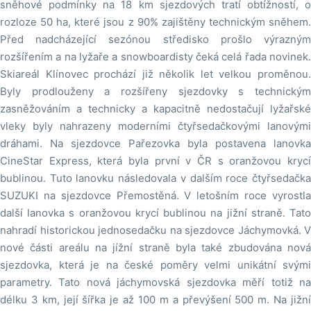
sněhové podmínky na 18 km sjezdových tratí obtížností, o
rozloze 50 ha, které jsou z 90% zajištěny technickým sněhem.
Před nadcházející sezónou středisko prošlo výrazným
rozšířením a na lyžaře a snowboardisty čeká celá řada novinek.
Skiareál Klínovec prochází již několik let velkou proměnou.
Byly prodlouženy a rozšířeny sjezdovky s technickým
zasněžováním a technicky a kapacitně nedostačují lyžařské
vleky byly nahrazeny moderními čtyřsedačkovými lanovými
dráhami. Na sjezdovce Pařezovka byla postavena lanovka
CineStar Express, která byla první v ČR s oranžovou krycí
bublinou. Tuto lanovku následovala v dalším roce čtyřsedačka
SUZUKI na sjezdovce Přemostěná. V letošním roce vyrostla
další lanovka s oranžovou krycí bublinou na jižní straně. Tato
nahradí historickou jednosedačku na sjezdovce Jáchymovká. V
nové části areálu na jížní straně byla také zbudována nová
sjezdovka, která je na české poměry velmi unikátní svými
parametry. Tato nová jáchymovská sjezdovka měří totiž na
délku 3 km, její šířka je až 100 m a převýšení 500 m. Na jižní