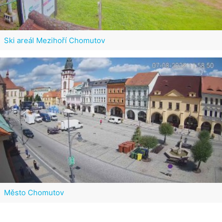
Ski areál Mezihoří Chomutov
Město Chomutov