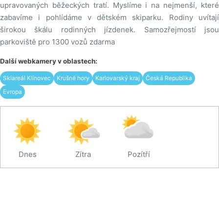
upravovaných běžeckých tratí. Myslíme i na nejmenší, které
zabavíme i pohlídáme v dětském skiparku. Rodiny uvítají
širokou škálu rodinných jízdenek. Samozřejmostí jsou
parkoviště pro 1300 vozů zdarma
Další webkamery v oblastech:
Skiareál Klínovec
Krušné hory
Karlovarský kraj
Česká Republika
Evropa
Dnes
Zítra
Pozítří