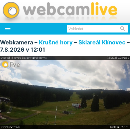


Webkamera –
Krušné hory
–
Skiareál Klínovec
–
7.8.2026 v 12:01