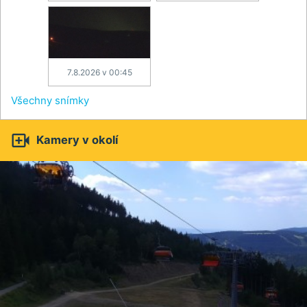
7.8.2026 v 00:45
Všechny snímky

Kamery v okolí