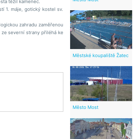
ěsta těžil kamenec.
 1. máje, gotický kostel sv.
ologickou zahradu zaměřenou
 ze severní strany přiléhá ke
Městské koupaliště Žatec
Město Most