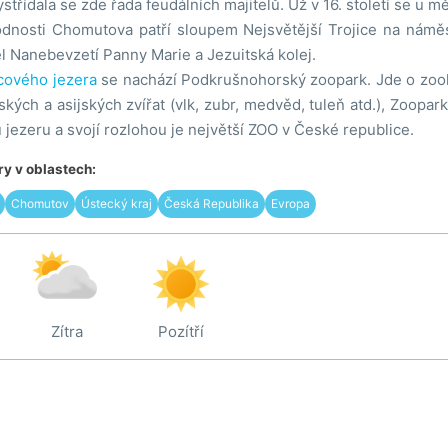
střídala se zde řada feudálních majitelů. Už v 16. století se u m
dnosti Chomutova patří sloupem Nejsvětější Trojice na náměstí
el Nanebevzetí Panny Marie a Jezuitská kolej.
ového jezera
se nachází Podkrušnohorský zoopark. Jde o zo
kých a asijských zvířat (vlk, zubr, medvěd, tuleň atd.), Zoopark
zeru a svojí rozlohou je největší ZOO v České republice.
y v oblastech:
Chomutov
Ústecký kraj
Česká Republika
Evropa
Zítra
Pozítří