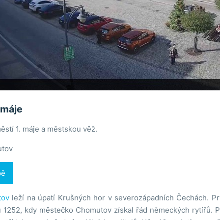
 máje
stí 1. máje a městskou věž.
tov
pě
tov
leží na úpatí Krušných hor v severozápadních Čechách. Pr
 1252, kdy městečko Chomutov získal řád německých rytířů. Po 