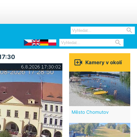


17:30

Kamery v okolí
Město Chomutov