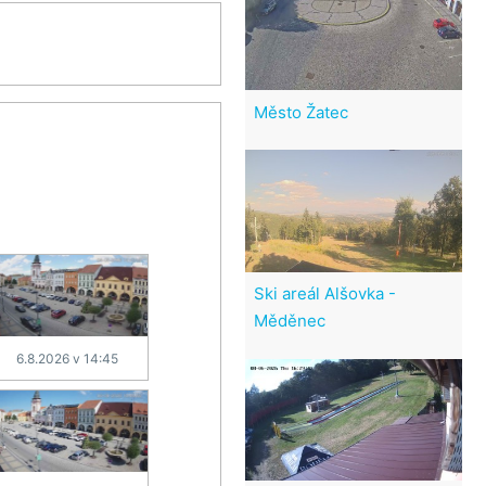
Město Žatec
Ski areál Alšovka -
Měděnec
6.8.2026 v 14:45