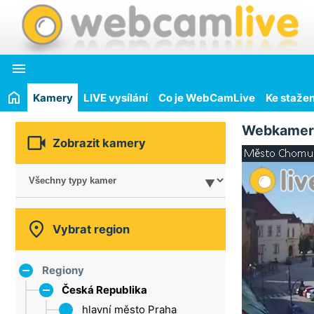

Kamery
LIVE vysílání
Co je WebCamLive
Ke stažen
Webkamer

Zobrazit kamery

Vybrat region
Regiony
Česká Republika
hlavní město Praha