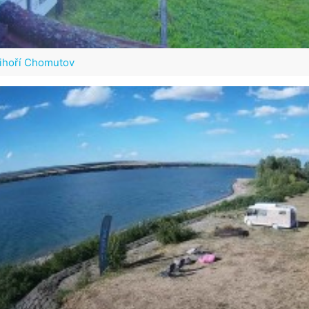
zihoří Chomutov