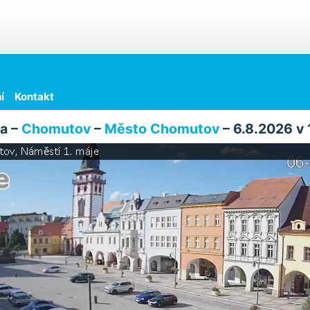
í
Kontakt
a –
Chomutov
–
Město Chomutov
– 6.8.2026 v 