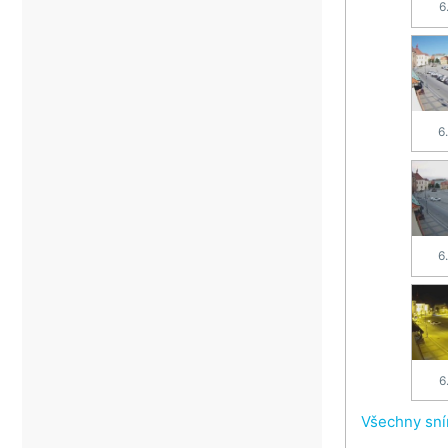
6
6
6
6
Všechny sn