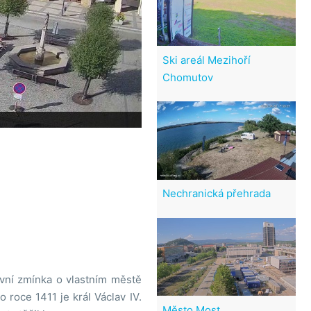
Ski areál Mezihoří
Chomutov
Nechranická přehrada
vní zmínka o vlastním městě
roce 1411 je král Václav IV.
Město Most