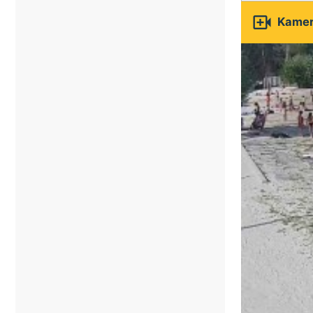

Kamery