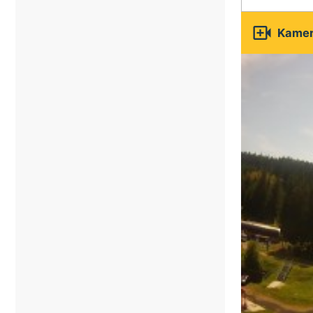

Kamery