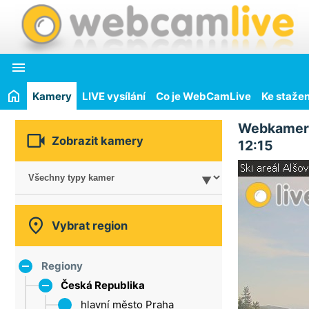

Kamery
LIVE vysílání
Co je WebCamLive
Ke stažen
Webkamer

Zobrazit kamery
12:15

Vybrat region
Regiony
Česká Republika
hlavní město Praha