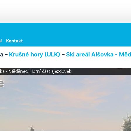
í
Kontakt
a –
Krušné hory (ULK)
–
Ski areál Alšovka - Mě