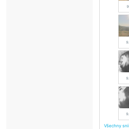
9
9
9
9
Všechny sn