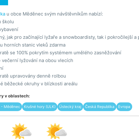
vka
u obce Měděnec svým návštěvníkům nabízí:
u školu
vybavení
ný, jak pro začínající lyžaře a snowboardisty, tak i pokročilejší 
u horních stanic vleků zdarma
tratě se 100% pokrytím systémem umělého zasněžování
 večerní lyžování na obou vlecích
ní
tratě upravovány denně rolbou
 běžecké okruhy v blízkosti areálu
y v oblastech:
a - Měděnec
Krušné hory (ULK)
Ústecký kraj
Česká Republika
Evropa