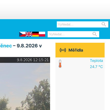


děnec
– 9.8.2026 v

Měřidla
Teplota
24.7 °C