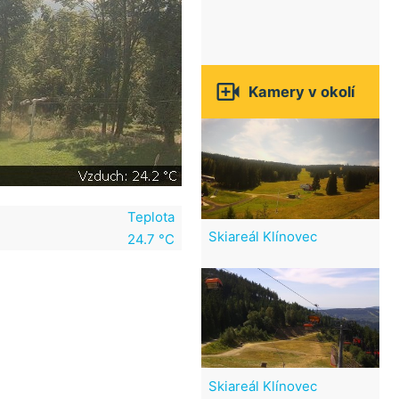

Kamery v okolí
Teplota
Skiareál Klínovec
24.7 °C
Skiareál Klínovec