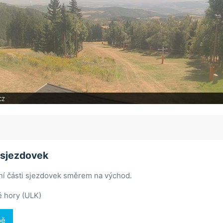
 sjezdovek
ní části sjezdovek směrem na východ.
 hory (ULK)
pě