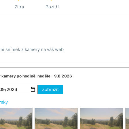
Zítra
Pozítří
lní snímek z kamery na váš web
v kamery po hodině:
neděle – 9.8.2026
Zobrazit
ímky