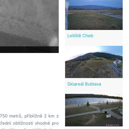
Letiště Cheb
Skiareál Bublava
50 metrů, přibližně 2 km z
třední obtížnosti vhodné pro