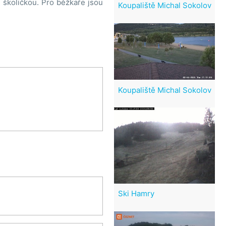
u školičkou. Pro běžkaře jsou
Koupaliště Michal Sokolov
Koupaliště Michal Sokolov
Ski Hamry