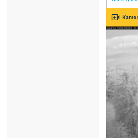

Kamery