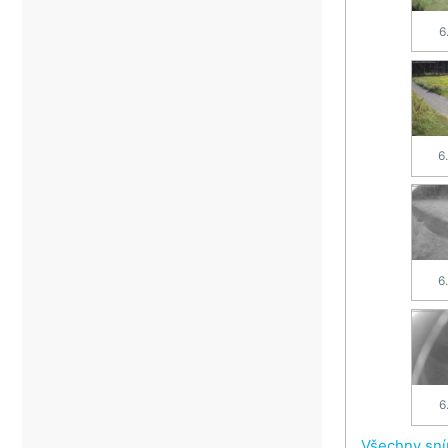
6
6
6
6
Všechny sn