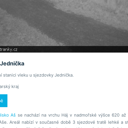
 Jednička
í stanici vleku u sjezdovky Jednička.
arský kraj
pě
disko Aš
se nachází na vrchu Háj v nadmořské výšce 620 až 7
Aše. Areál nabízí v současné době 3 sjezdové tratě lehké a s