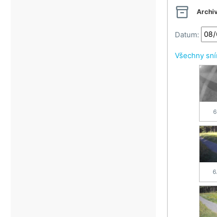

Vsetín
Archi
Vsetínské beskydy
Datum:
Zlín
Všechny sn
6
6