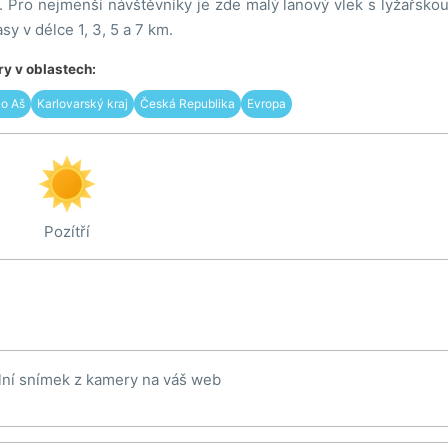
. Pro nejmenší návštěvníky je zde malý lanový vlek s lyžařsko
sy v délce 1, 3, 5 a 7 km.
y v oblastech:
ko Aš
Karlovarský kraj
Česká Republika
Evropa
Pozítří
lní snímek z kamery na váš web