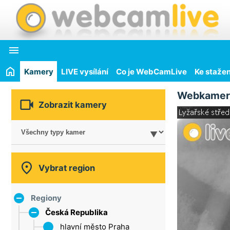

Kamery
LIVE vysílání
Co je WebCamLive
Ke stažen
Webkamer

Zobrazit kamery

Vybrat region
Regiony
Česká Republika
hlavní město Praha