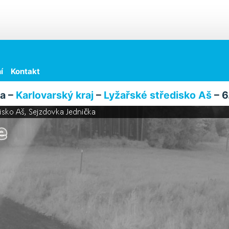
í
Kontakt
a –
Karlovarský kraj
–
Lyžařské středisko Aš
– 6