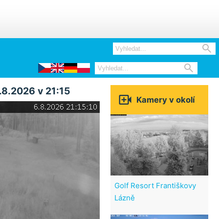


.8.2026 v 21:15

Kamery v okolí
Golf Resort Františkovy
Lázně