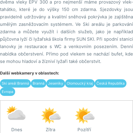
dvěma vleky EPV 300 a pro nejmenší máme provazový vlek-
tahátko, které je do výšky 150 cm zdarma. Sjezdovky jsou
pravidelně udržovány a kvalitní sněhová pokrývka je zajištěna
umělým zasněžovacím systémem. Ve Ski areálu je parkování
zdarma a můžete využít i dalších služeb, jako je například
půjčovna lyží či lyžařská škola firmy SUN SKI. Při spodní stanici
lanovky je restaurace s WC a venkovním posezením. Denní
nabídka občerstvení. Přímo pod vlekem se nachází bufet, kde
se mohou hladoví a žízniví lyžaři také občerstvit.
Další webkamery v oblastech:
Ski areál Branná
Branná
Jeseníky
Olomoucký kraj
Česká Republika
Evropa
Dnes
Zítra
Pozítří