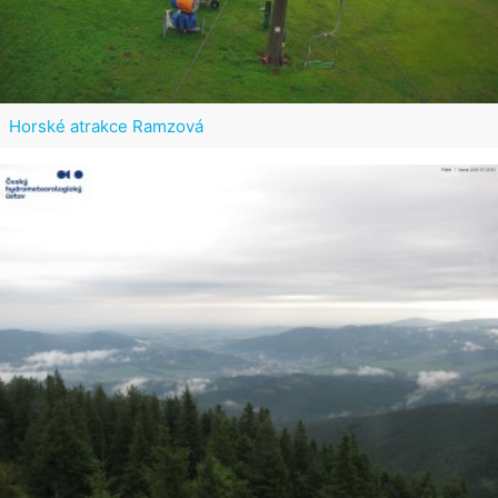
Horské atrakce Ramzová