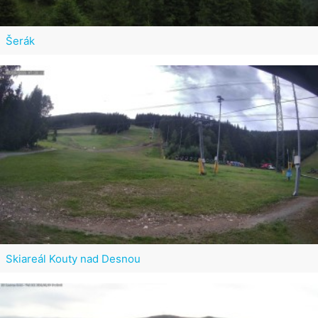
Šerák
Skiareál Kouty nad Desnou