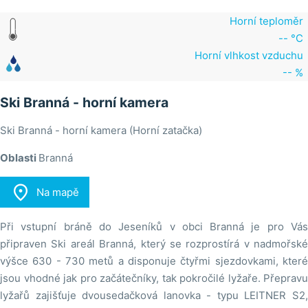
Horní teploměr
-- °C
Horní vlhkost vzduchu
-- %
Ski Branná - horní kamera
Ski Branná - horní kamera (Horní zatačka)
Oblasti
Branná

Na mapě
Při vstupní bráně do Jeseníků v obci Branná je pro Vás
připraven Ski areál Branná, který se rozprostírá v nadmořské
výšce 630 - 730 metů a disponuje čtyřmi sjezdovkami, které
jsou vhodné jak pro začátečníky, tak pokročilé lyžaře. Přepravu
lyžařů zajišťuje dvousedačková lanovka - typu LEITNER S2,