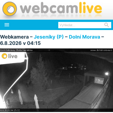


Webkamera –
Jeseníky (P)
–
Dolní Morava
–
6.8.2026 v 04:15