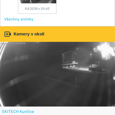
6.8.2026 v 00:45
Všechny snímky

Kamery v okolí
SKITECH Kunčice