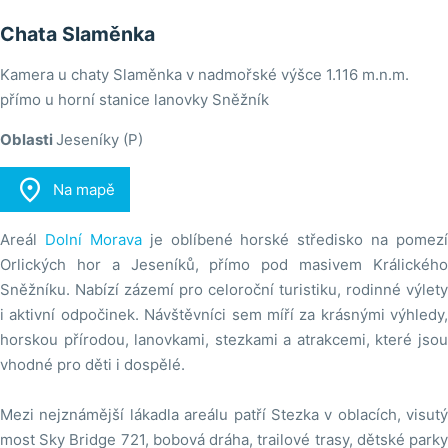
Chata Slaměnka
Kamera u chaty Slaměnka v nadmořské výšce 1.116 m.n.m.
přímo u horní stanice lanovky Sněžník
Oblasti
Jeseníky (P)

Na mapě
Areál
Dolní Morava
je oblíbené horské středisko na pomezí
Orlických hor a Jeseníků, přímo pod masivem Králického
Sněžníku. Nabízí zázemí pro celoroční turistiku, rodinné výlety
i aktivní odpočinek. Návštěvníci sem míří za krásnými výhledy,
horskou přírodou, lanovkami, stezkami a atrakcemi, které jsou
vhodné pro děti i dospělé.
Mezi nejznámější lákadla areálu patří Stezka v oblacích, visutý
most Sky Bridge 721, bobová dráha, trailové trasy, dětské parky