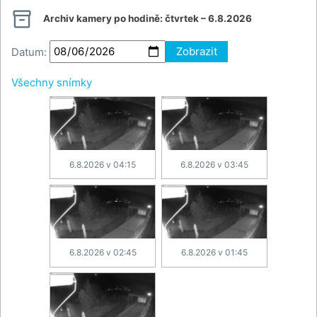

Archiv kamery po hodině:
čtvrtek – 6.8.2026
Datum:
Zobrazit
Všechny snímky
6.8.2026 v 04:15
6.8.2026 v 03:45
6.8.2026 v 02:45
6.8.2026 v 01:45