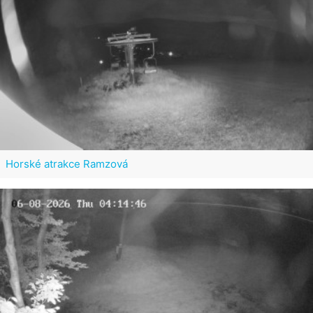
Horské atrakce Ramzová