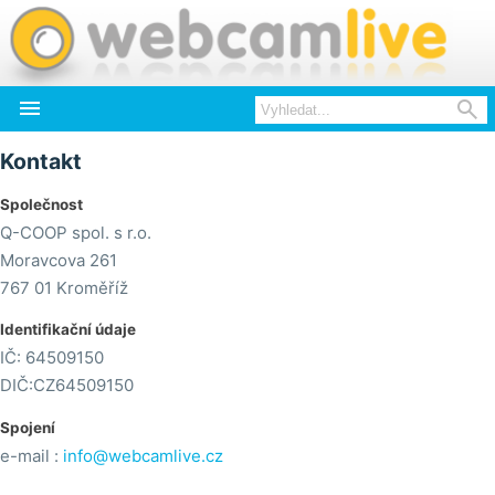


Kontakt
Společnost
Q-COOP spol. s r.o.
Moravcova 261
767 01 Kroměříž
Identifikační údaje
IČ: 64509150
DIČ:CZ64509150
Spojení
e-mail :
info@webcamlive.cz