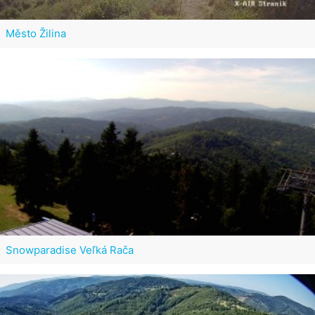
Město Žilina
Snowparadise Veľká Rača