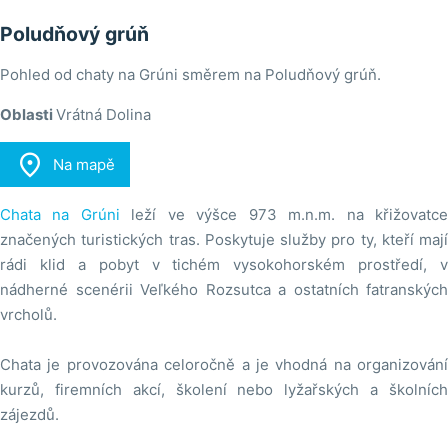
Poludňový grúň
Pohled od chaty na Grúni směrem na Poludňový grúň.
Oblasti
Vrátná Dolina

Na mapě
Chata na Grúni
leží ve výšce 973 m.n.m. na křižovatc
značených turistických tras. Poskytuje služby pro ty, kteří mají
rádi klid a pobyt v tichém vysokohorském prostředí, v
nádherné scenérii Veľkého Rozsutca a ostatních fatranských
vrcholů.
Chata je provozována celoročně a je vhodná na organizování
kurzů, firemních akcí, školení nebo lyžařských a školních
zájezdů.