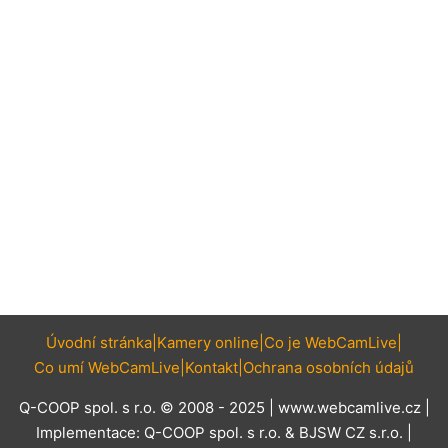
Úvodní stránka
Kamery online
Co je WebCamLive
Co umí WebCamLive
Kontakt
Ochrana osobních údajů
Q-COOP spol. s r.o. © 2008 - 2025 |
www.webcamlive.cz
|
Implementace:
Q-COOP spol. s r.o.
&
BJSW CZ s.r.o.
|