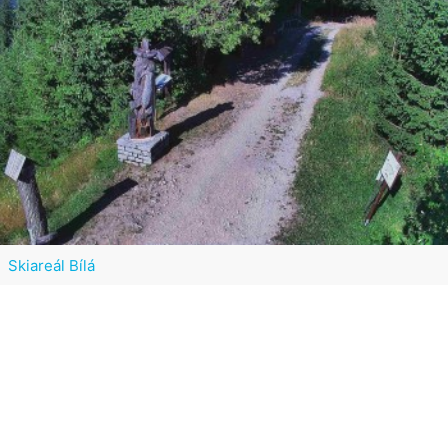
Skiareál Bílá