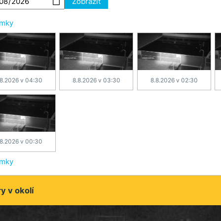
Zobrazit
ímky
.8.2026 v 04:30
8.8.2026 v 03:30
8.8.2026 v 02:30
.8.2026 v 00:30
ímky
 v okolí