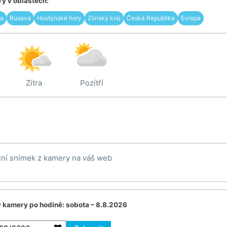
y v oblastech:
va
Rusava
Hostýnské hory
Zlínský kraj
Česká Republika
Evropa
Zítra
Pozítří
lní snímek z kamery na váš web
v kamery po hodině:
sobota – 8.8.2026