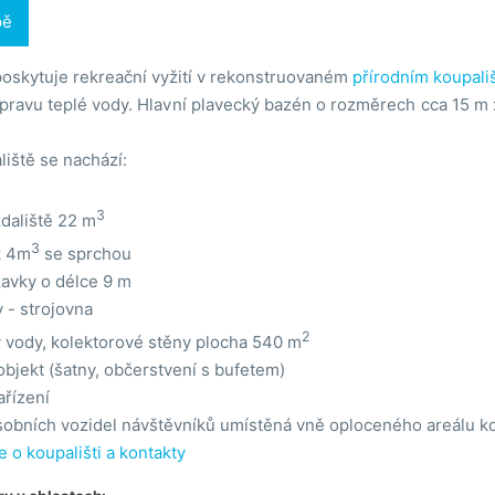
pě
oskytuje rekreační vyžití v rekonstruovaném
přírodním koupališ
pravu teplé vody. Hlavní plavecký bazén o rozměrech cca 15 m 
liště se nachází:
3
daliště 22 m
3
k 4m
se sprchou
zavky o délce 9 m
 - strojovna
2
v vody, kolektorové stěny plocha 540 m
objekt (šatny, občerstvení s bufetem)
ařízení
sobních vozidel návštěvníků umístěná vně oploceného areálu ko
e o koupališti a kontakty