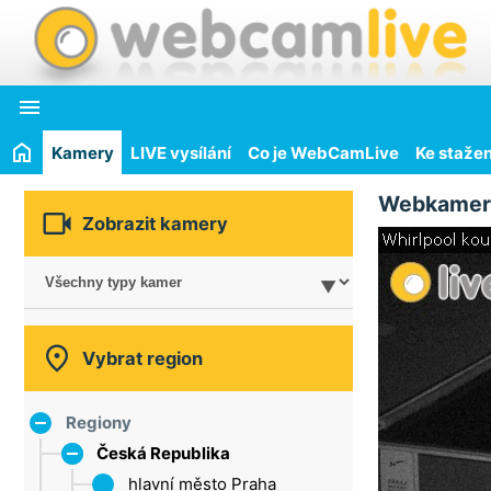

Kamery
LIVE vysílání
Co je WebCamLive
Ke stažen
Webkamer

Zobrazit kamery

Vybrat region
Regiony
Česká Republika
hlavní město Praha