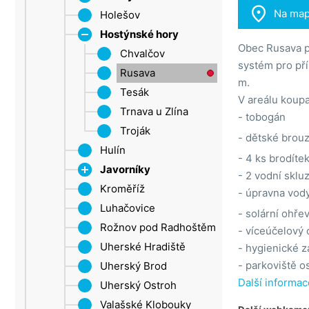

Na ma
Šluknovský výběžek
Holešov
Roštín
Ústí nad Labem
Hostýnské hory
Obec Rusava p
Žatec
Chvalčov
systém pro pří
Rusava
m.
Tesák
V areálu koupa
Trnava u Zlína
- tobogán
Troják
- dětské brouz
Hulín
- 4 ks brodíte
Javorníky
- 2 vodní sklu
Kroměříž
Velké Karlovice
- úpravna vody
Luhačovice
- solární ohře
Rožnov pod Radhoštěm
- víceúčelový 
Uherské Hradiště
- hygienické z
- parkoviště o
Uherský Brod
Další informac
Uherský Ostroh
Valašské Klobouky