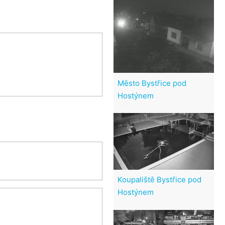
Město Bystřice pod
Hostýnem
Koupaliště Bystřice pod
Hostýnem