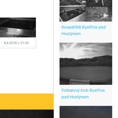
Koupaliště Bystřice pod
Hostýnem
8.8.2026 v 01:30
Fotbalový klub Bystřice
pod Hostýnem