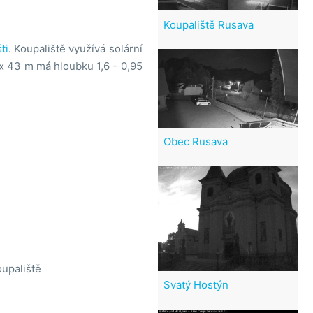
Koupaliště Rusava
ti
. Koupaliště využívá solární
x 43 m má hloubku 1,6 - 0,95
Obec Rusava
upaliště
Svatý Hostýn