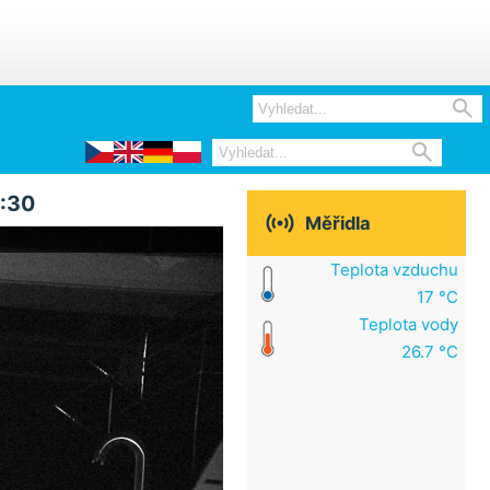


4:30

Měřidla
Teplota vzduchu
17 °C
Teplota vody
26.7 °C