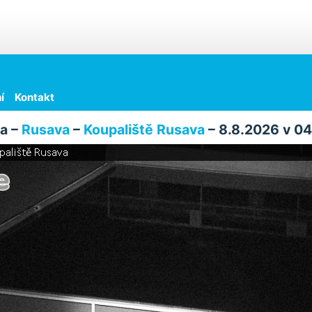
í
Kontakt
a –
Rusava
–
Koupaliště Rusava
– 8.8.2026 v 0