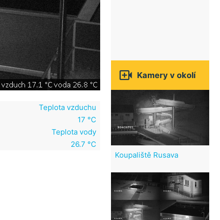

Kamery v okolí
Teplota vzduchu
17 °C
Teplota vody
26.7 °C
Koupaliště Rusava