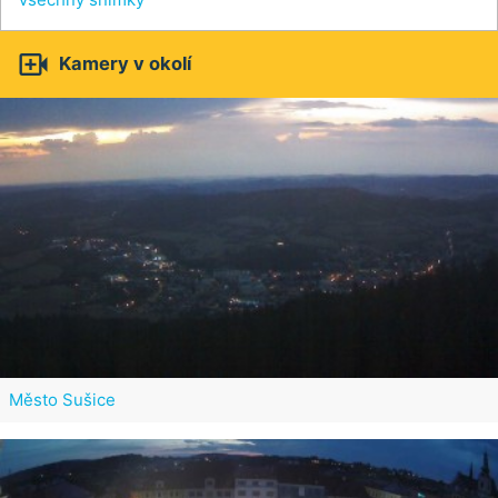

Kamery v okolí
Město Sušice