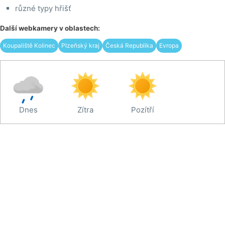
různé typy hřišť
Další webkamery v oblastech:
Koupaliště Kolinec
Plzeňský kraj
Česká Republika
Evropa
Dnes
Zítra
Pozítří