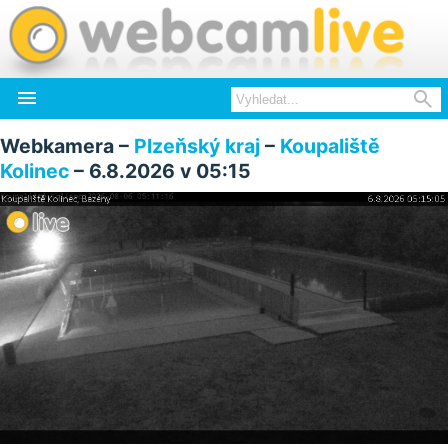


Webkamera –
Plzeňský kraj
–
Koupaliště
Kolinec
– 6.8.2026 v 05:15