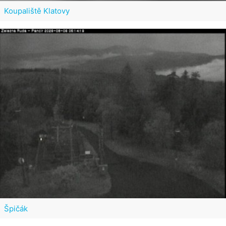
Koupaliště Klatovy
Špičák