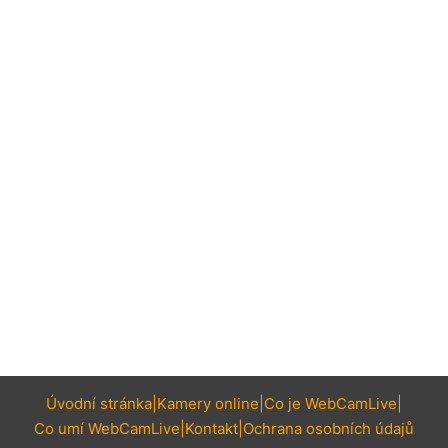
Úvodní stránka
Kamery online
Co je WebCamLive
Co umí WebCamLive
Kontakt
Ochrana osobních údajů