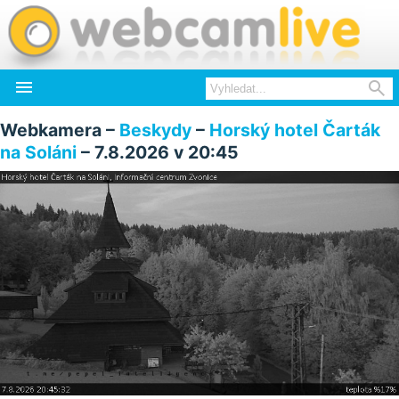


Webkamera –
Beskydy
–
Horský hotel Čarták
na Soláni
– 7.8.2026 v 20:45