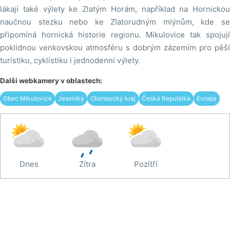
lákají také výlety ke Zlatým Horám, například na Hornickou
naučnou stezku nebo ke Zlatorudným mlýnům, kde se
připomíná hornická historie regionu. Mikulovice tak spojují
poklidnou venkovskou atmosféru s dobrým zázemím pro pěší
turistiku, cyklistiku i jednodenní výlety.
Další webkamery v oblastech:
Obec Mikulovice
Jeseníky
Olomoucký kraj
Česká Republika
Evropa
Dnes
Zítra
Pozítří