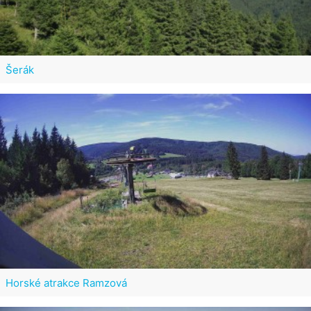
Šerák
Horské atrakce Ramzová