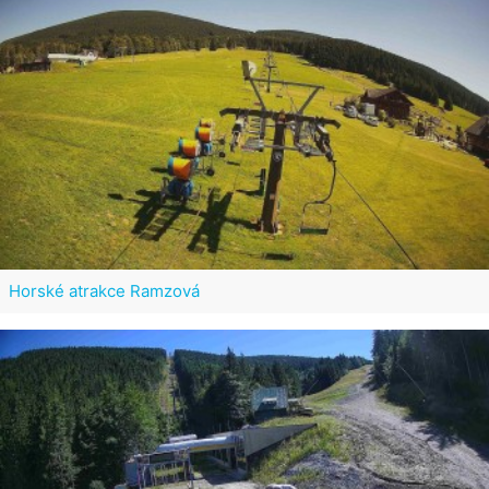
Horské atrakce Ramzová