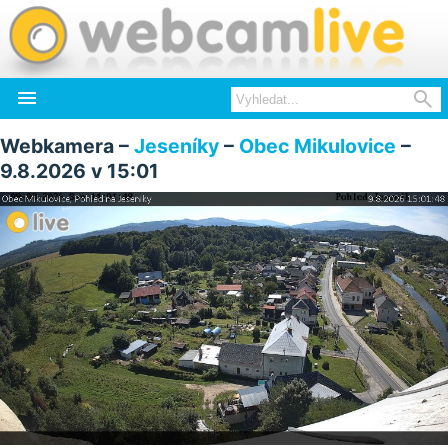


Webkamera –
Jeseníky
–
Obec Mikulovice
–
9.8.2026 v 15:01