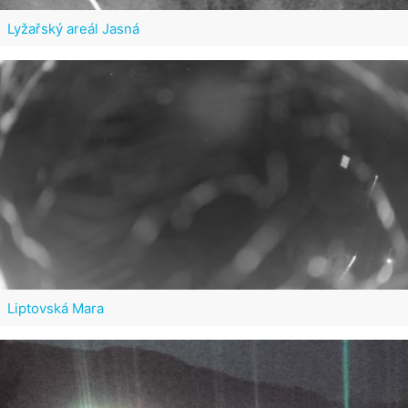
Lyžařský areál Jasná
Liptovská Mara