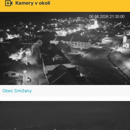

Kamery v okolí
Obec Smižany