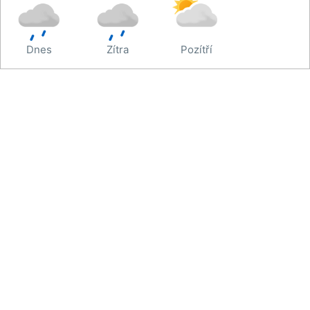
Dnes
Zítra
Pozítří