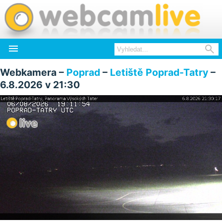


Webkamera –
Poprad
–
Letiště Poprad-Tatry
–
6.8.2026 v 21:30