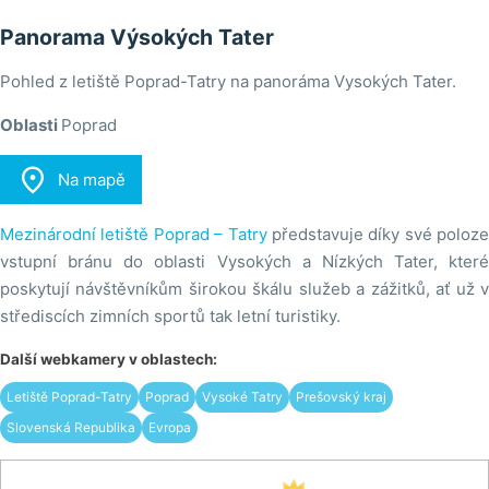
Panorama Výsokých Tater
Pohled z letiště Poprad-Tatry na panoráma Vysokých Tater.
Oblasti
Poprad

Na mapě
Mezinárodní letiště Poprad – Tatry
představuje díky své poloze
vstupní bránu do oblasti Vysokých a Nízkých Tater, které
poskytují návštěvníkům širokou škálu služeb a zážitků, ať už v
střediscích zimních sportů tak letní turistiky.
Další webkamery v oblastech:
Letiště Poprad-Tatry
Poprad
Vysoké Tatry
Prešovský kraj
Slovenská Republika
Evropa