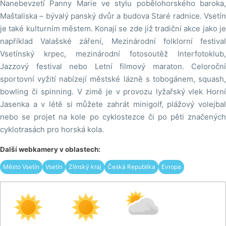
Nanebevzetí Panny Marie ve stylu pobělohorského baroka,
Maštaliska – bývalý panský dvůr a budova Staré radnice. Vsetín
je také kulturním městem. Konají se zde již tradiční akce jako je
například Valašské záření, Mezinárodní folklorní festival
Vsetínský krpec, mezinárodní fotosoutěž Interfotoklub,
Jazzový festival nebo Letní filmový maraton. Celoroční
sportovní vyžití nabízejí městské lázně s tobogánem, squash,
bowling či spinning. V zimě je v provozu lyžařský vlek Horní
Jasenka a v létě si můžete zahrát minigolf, plážový volejbal
nebo se projet na kole po cyklostezce či po pěti značených
cyklotrasách pro horská kola.
Další webkamery v oblastech:
Město Vsetín
Vsetín
Zlínský kraj
Česká Republika
Evropa