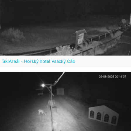
SkiAreál - Horský hotel Vsacký Cáb