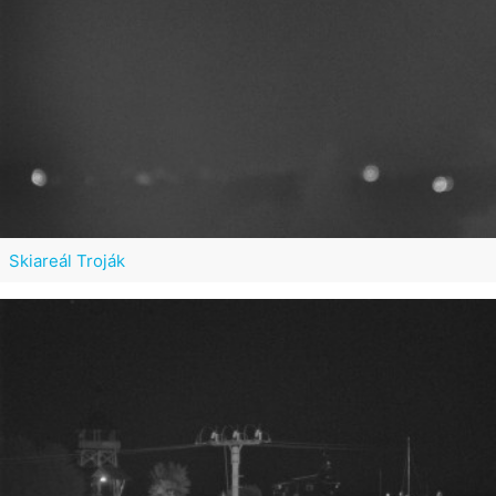
Skiareál Troják