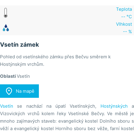
Teplota
-- °C
Vlhkost
-- %
Vsetín zámek
Pohled od vsetínského zámku přes Bečvu směrem k
Hostýnským vrchům.
Oblasti
Vsetín

Na mapě
Vsetín
se nachází na úpatí Vsetínských,
Hostýnských
Vizovických vrchů kolem řeky Vsetínské Bečvy. Ve městě je
mnoho zajímavých staveb: evangelický kostel Dolního sboru s
věží a evangelický kostel Horního sboru bez věže, farní kostel