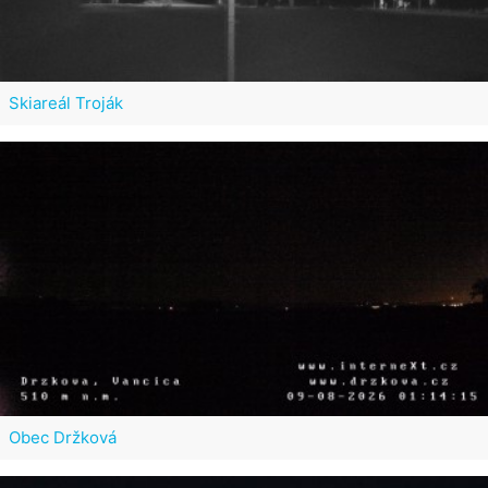
Skiareál Troják
Obec Držková