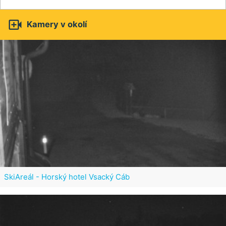

Kamery v okolí
SkiAreál - Horský hotel Vsacký Cáb