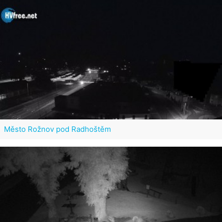
Město Rožnov pod Radhoštěm