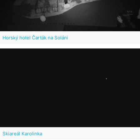
Horský hotel Čarták na Soláni
Skiareál Karolinka