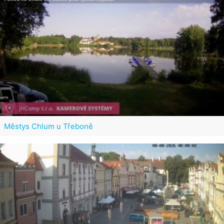
Městys Chlum u Třeboně