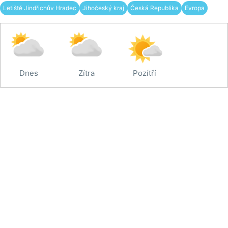
Letiště Jindřichův Hradec
Jihočeský kraj
Česká Republika
Evropa
Dnes
Zítra
Pozítří