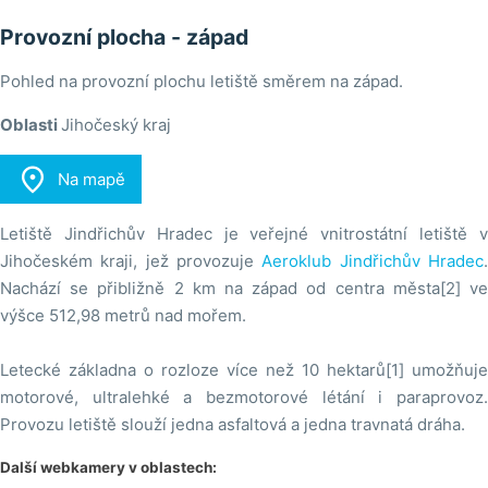
Provozní plocha - západ
Pohled na provozní plochu letiště směrem na západ.
Oblasti
Jihočeský kraj

Na mapě
Letiště Jindřichův Hradec je veřejné vnitrostátní letiště v
Jihočeském kraji, jež provozuje
Aeroklub Jindřichův Hradec
Nachází se přibližně 2 km na západ od centra města[2] ve
výšce 512,98 metrů nad mořem.
Letecké základna o rozloze více než 10 hektarů[1] umožňuje
motorové, ultralehké a bezmotorové létání i paraprovoz.
Provozu letiště slouží jedna asfaltová a jedna travnatá dráha.
Další webkamery v oblastech: