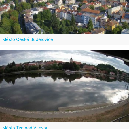
Město České Budějovice
Město Týn nad Vltavou