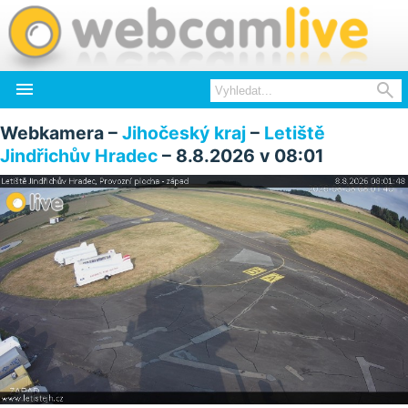


Webkamera –
Jihočeský kraj
–
Letiště
Jindřichův Hradec
– 8.8.2026 v 08:01