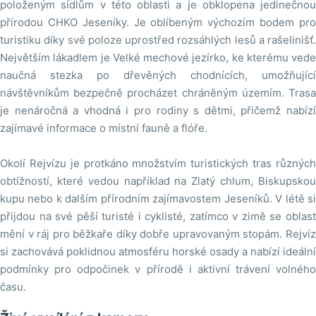
položeným sídlům v této oblasti a je obklopena jedinečnou
přírodou CHKO Jeseníky. Je oblíbeným výchozím bodem pro
turistiku díky své poloze uprostřed rozsáhlých lesů a rašelinišť.
Největším lákadlem je Velké mechové jezírko, ke kterému vede
naučná stezka po dřevěných chodnících, umožňující
návštěvníkům bezpečně procházet chráněným územím. Trasa
je nenáročná a vhodná i pro rodiny s dětmi, přičemž nabízí
zajímavé informace o místní fauně a flóře.
Okolí Rejvízu je protkáno množstvím turistických tras různých
obtížností, které vedou například na Zlatý chlum, Biskupskou
kupu nebo k dalším přírodním zajímavostem Jeseníků. V létě si
přijdou na své pěší turisté i cyklisté, zatímco v zimě se oblast
mění v ráj pro běžkaře díky dobře upravovaným stopám. Rejvíz
si zachovává poklidnou atmosféru horské osady a nabízí ideální
podmínky pro odpočinek v přírodě i aktivní trávení volného
času.