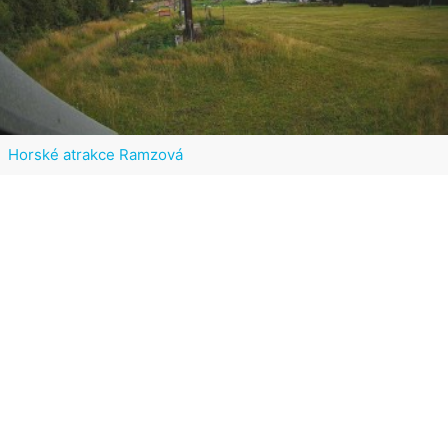
Horské atrakce Ramzová