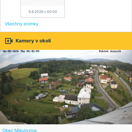
6.8.2026 v 00:00
Všechny snímky

Kamery v okolí
Obec Mikulovice