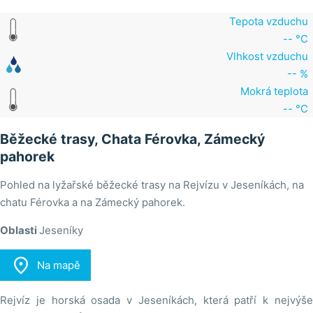
Tepota vzduchu
-- °C
Vlhkost vzduchu
-- %
Mokrá teplota
-- °C
Běžecké trasy, Chata Férovka, Zámecký
pahorek
Pohled na lyžařské běžecké trasy na Rejvízu v Jeseníkách, na
chatu Férovka a na Zámecký pahorek.
Oblasti
Jeseníky

Na mapě
Rejvíz je horská osada v Jeseníkách, která patří k nejvýše