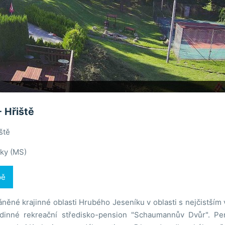
- Hřiště
ště
ky (MS)
pě
áněné krajinné oblasti Hrubého Jeseníku v oblasti s nejčistší
dinné rekreační středisko-pension "Schaumannův Dvůr". Pe