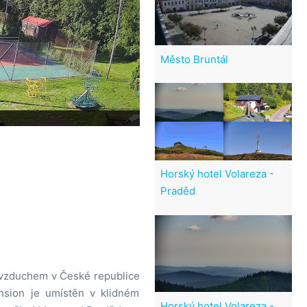
Město Bruntál
Horský hotel Volareza -
Praděd
m vzduchem v České republice
nsion je umístěn v klidném
Horský hotel Volareza -