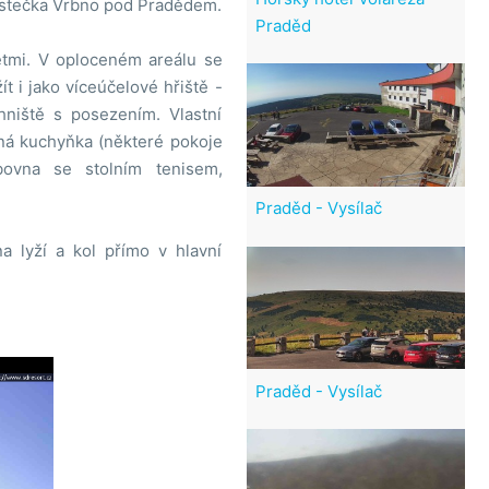
městečka Vrbno pod Pradědem.
Praděd
ětmi. V oploceném areálu se
 i jako víceúčelové hřiště -
ohniště s posezením. Vlastní
ná kuchyňka (některé pokoje
bovna se stolním tenisem,
Praděd - Vysílač
 lyží a kol přímo v hlavní
Praděd - Vysílač