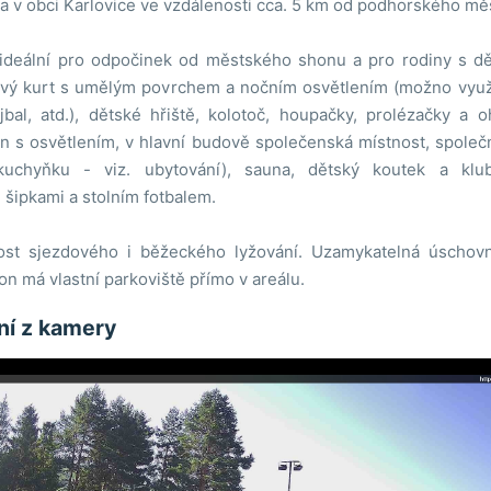
sa v obci Karlovice ve vzdálenosti cca. 5 km od podhorského 
 ideální pro odpočinek od městského shonu a pro rodiny s d
ový kurt s umělým povrchem a nočním osvětlením (možno využít
ejbal, atd.), dětské hřiště, kolotoč, houpačky, prolézačky a 
n s osvětlením, v hlavní budově společenská místnost, společ
 kuchyňku - viz. ubytování), sauna, dětský koutek a klu
 šipkami a stolním fotbalem.
t sjezdového i běžeckého lyžování. Uzamykatelná úschovna
n má vlastní parkoviště přímo v areálu.
ání z kamery