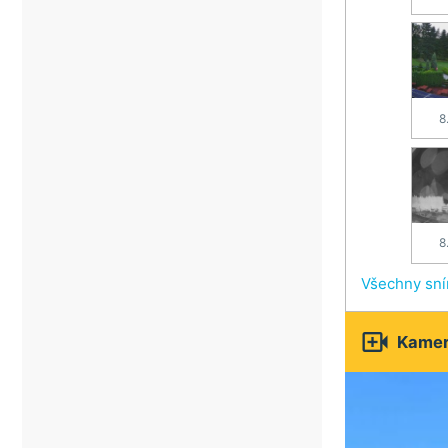
8
8
Všechny sn

Kamery