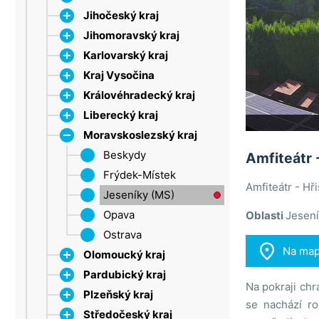
Jihočeský kraj
Jihomoravský kraj
Dačice
Karlovarský kraj
Strakonice
Bílé Karpaty
Kraj Vysočina
Šumava
Břeclav
Krušné hory
Královéhradecký kraj
Třeboňsko
Brno
Mariánské Lázně
Jihlava
Lipno
Liberecký kraj
Drahanská vrchovina
Sokolov
Třebíč
CHKO Broumovsko
Moravskoslezský kraj
Moravský kras
Velké Meziříčí
Dobruška
Český ráj
Broumovská
Olešnice
Žďárské vrchy
Hradec Králové
Jablonec nad Nisou
Beskydy
vrchovina
Amfiteátr 
Pálava
Krkonoše (HK)
Jizerské hory
Frýdek-Místek
Jestřebí hory
Amfiteátr - Hři
Tišnov
Nová Paka
Krkonoše
Jeseníky (MS)
Špindlerův Mlýn
Vranov nad Dyjí
Orlické hory
Liberec
Opava
Benecko
Oblasti
Jesení
Znojmo
Trutnov
Máchovo jezero
Ostrava
Harrachov

Na ma
Olomoucký kraj
Pardubický kraj
Jeseníky
Na pokraji chr
Plzeňský kraj
Litovel
Chrudim
Branná
se nachází ro
Středočeský kraj
Nízký Jeseník
Jeseníky (P)
Brdy (PLZ)
Velké Losiny