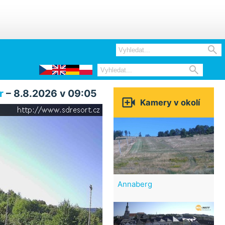


r
– 8.8.2026 v 09:05

Kamery v okolí
Annaberg