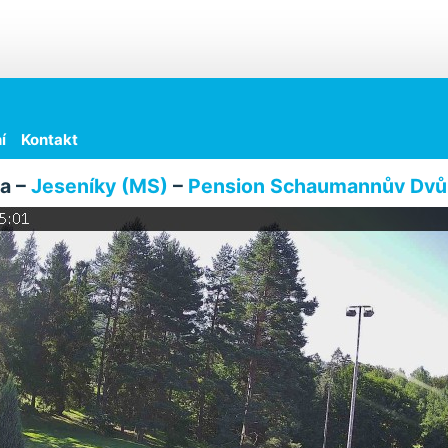
í
Kontakt
a –
Jeseníky (MS)
–
Pension Schaumannův Dvů