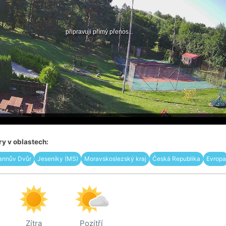
y v oblastech:
annův Dvůr
Jeseníky (MS)
Moravskoslezský kraj
Česká Republika
Evropa
Zítra
Pozítří