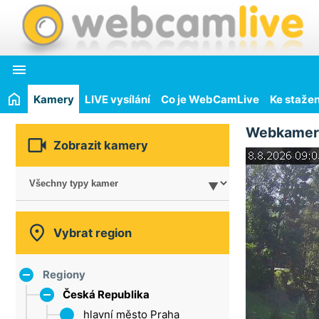

Kamery
LIVE vysílání
Co je WebCamLive
Ke stažen
Webkamer

Zobrazit kamery

Vybrat region
Regiony
Česká Republika
hlavní město Praha