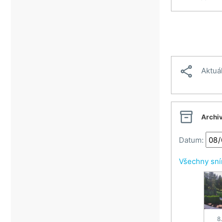

Aktuá

Archi
Datum:
Všechny sn
8