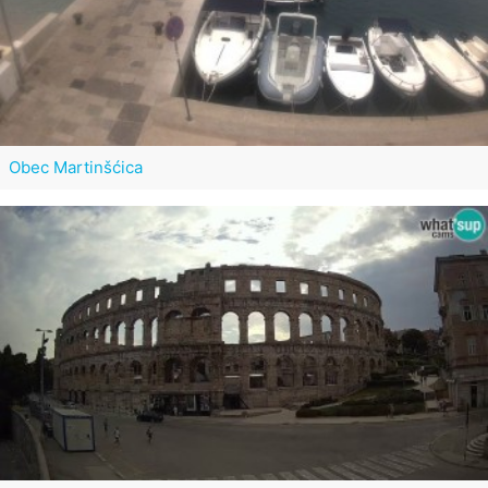
Obec Martinšćica