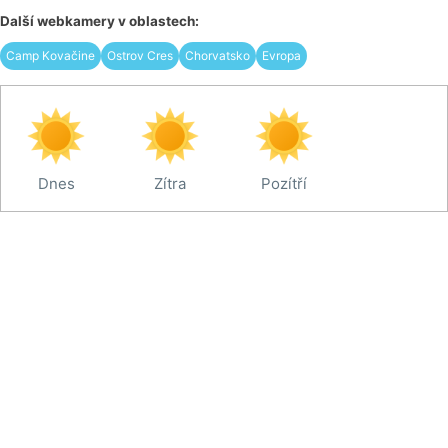
Další webkamery v oblastech:
Camp Kovačine
Ostrov Cres
Chorvatsko
Evropa
Dnes
Zítra
Pozítří