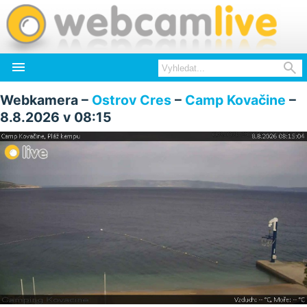


Webkamera –
Ostrov Cres
–
Camp Kovačine
–
8.8.2026 v 08:15