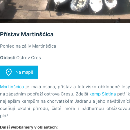
Přístav Martinšćica
Pohled na záliv Martinšćica
Oblasti
Ostrov Cres

Na mapě
Martinšćica
je malá osada, přístav a letovisko obklopené lesy
na západním pobřeží ostrova Cresu. Zdejší
kemp Slatina
patří 
nejlepším kempům na chorvatském Jadranu a jeho návštěvníci
oceňují okolní přírodu, čisté moře i nádhernou oblázkovou
pláž.
Další webkamery v oblastech: