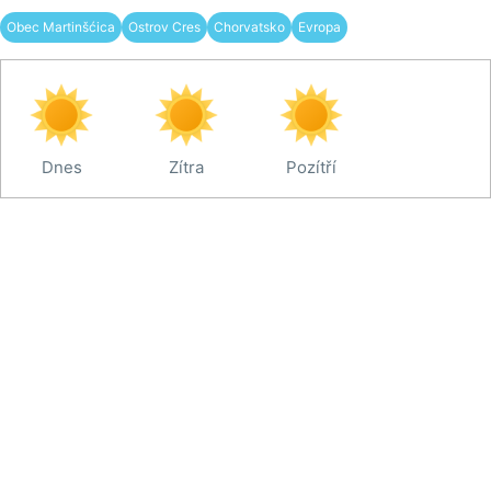
Obec Martinšćica
Ostrov Cres
Chorvatsko
Evropa
Dnes
Zítra
Pozítří