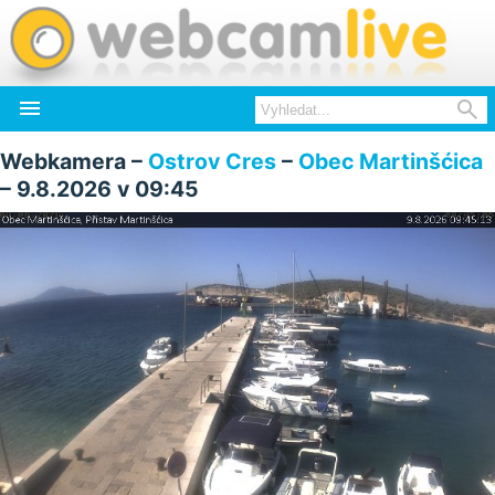


Webkamera –
Ostrov Cres
–
Obec Martinšćica
– 9.8.2026 v 09:45