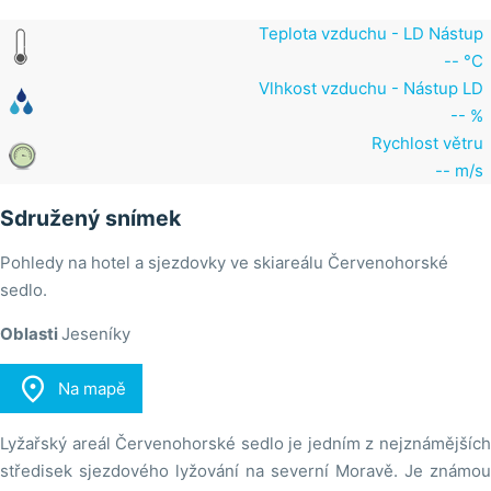
Teplota vzduchu - LD Nástup
-- °C
Vlhkost vzduchu - Nástup LD
-- %
Rychlost větru
-- m/s
Sdružený snímek
Pohledy na hotel a sjezdovky ve skiareálu Červenohorské
sedlo.
Oblasti
Jeseníky

Na mapě
Lyžařský areál Červenohorské sedlo je jedním z nejznámějších
středisek sjezdového lyžování na severní Moravě. Je známou