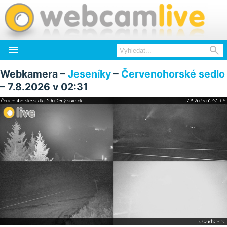


Webkamera –
Jeseníky
–
Červenohorské sedlo
– 7.8.2026 v 02:31