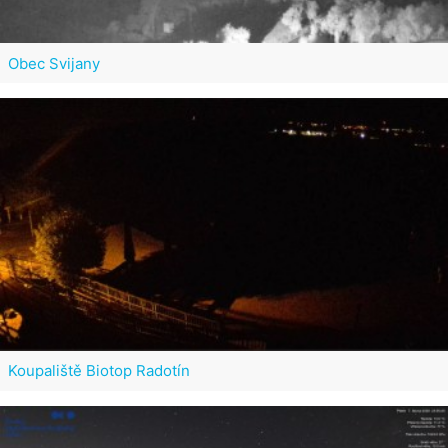
Obec Svijany
Koupaliště Biotop Radotín