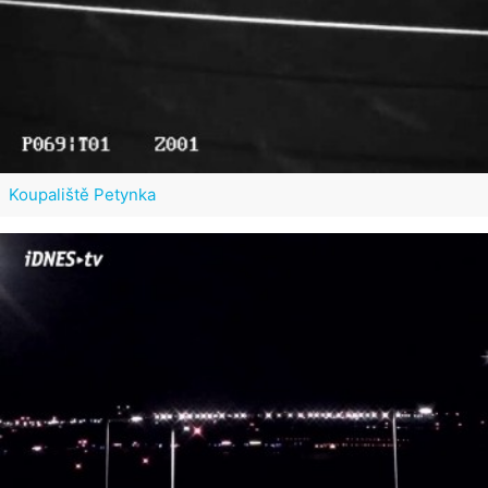
Koupaliště Petynka