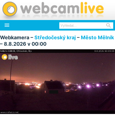


Webkamera –
Středočeský kraj
–
Město Mělník
– 8.8.2026 v 00:00