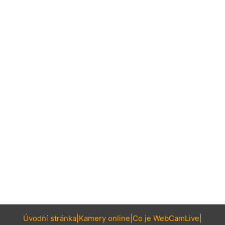
Úvodní stránka
Kamery online
Co je WebCamLive