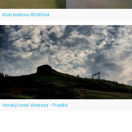
Klub biatlonu Břidličná
Horský hotel Volareza - Praděd