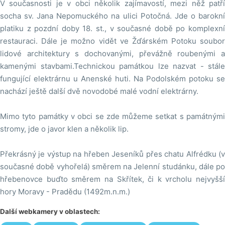
V současnosti je v obci několik zajímavostí, mezi něž patří
socha sv. Jana Nepomuckého na ulici Potočná. Jde o barokní
platiku z pozdní doby 18. st., v současné době po komplexní
restauraci. Dále je možno vidět ve Žďárském Potoku soubor
lidové architektury s dochovanými, převážně roubenými a
kamenými stavbami.Technickou památkou lze nazvat - stále
fungující elektrárnu u Anenské huti. Na Podolském potoku se
nachází ještě další dvě novodobé malé vodní elektrárny.
Mimo tyto památky v obci se zde můžeme setkat s památnými
stromy, jde o javor klen a několik lip.
Překrásný je výstup na hřeben Jeseníků přes chatu Alfrédku (v
současné době vyhořelá) směrem na Jelenní studánku, dále po
hřebenovce buďto směrem na Skřítek, či k vrcholu nejvyšší
hory Moravy - Pradědu (1492m.n.m.)
Další webkamery v oblastech: