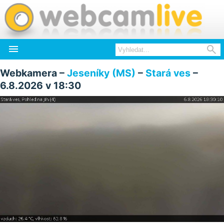


Webkamera –
Jeseníky (MS)
–
Stará ves
–
6.8.2026 v 18:30