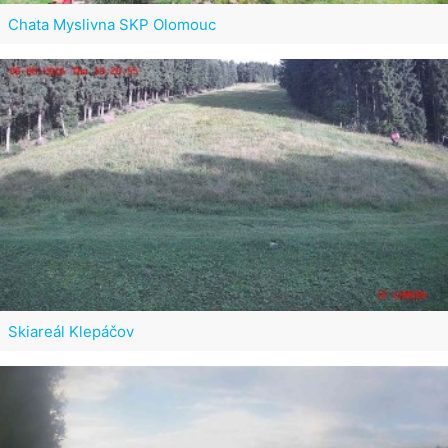
Chata Myslivna SKP Olomouc
Skiareál Klepáčov