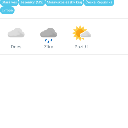
Stará ves
Jeseníky (MS)
Moravskoslezský kraj
Česká Republika
Evropa
Dnes
Zítra
Pozítří