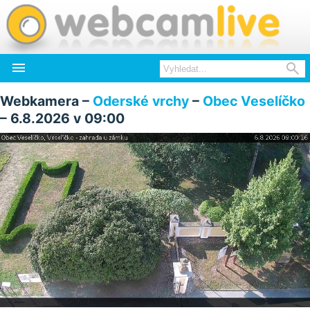


Webkamera –
Oderské vrchy
–
Obec Veselíčko
– 6.8.2026 v 09:00