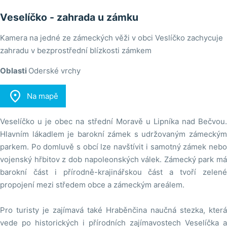
Veselíčko - zahrada u zámku
Kamera na jedné ze zámeckých věži v obci Veslíčko zachycuje
zahradu v bezprostřední blízkosti zámkem
Oblasti
Oderské vrchy

Na mapě
Veselíčko u je obec na střední Moravě u Lipníka nad Bečvou.
Hlavním lákadlem je barokní zámek s udržovaným zámeckým
parkem. Po domluvě s obcí lze navštívit i samotný zámek nebo
vojenský hřbitov z dob napoleonských válek. Zámecký park má
barokní část i přírodně-krajinářskou část a tvoří zelené
propojení mezi středem obce a zámeckým areálem.
Pro turisty je zajímavá také Hraběnčina naučná stezka, která
vede po historických i přírodních zajímavostech Veselíčka a