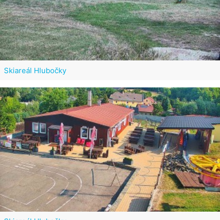
Skiareál Hlubočky