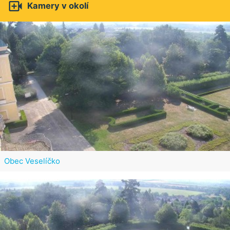

Kamery v okolí
Obec Veselíčko