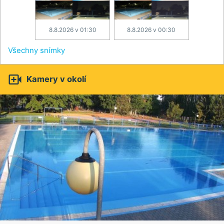
8.8.2026 v 01:30
8.8.2026 v 00:30
Všechny snímky

Kamery v okolí