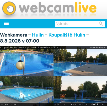


Webkamera –
Hulín
–
Koupaliště Hulín
–
8.8.2026 v 07:00