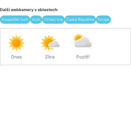
Další webkamery v oblastech:
Koupaliště Hulín
Hulín
Zlínský kraj
Česká Republika
Evropa
Dnes
Zítra
Pozítří