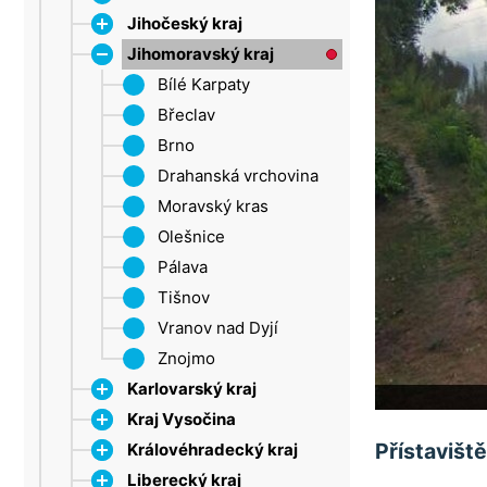
Jihočeský kraj
Jihomoravský kraj
Dačice
Strakonice
Bílé Karpaty
Šumava
Břeclav
Třeboňsko
Brno
Lipno
Drahanská vrchovina
Moravský kras
Olešnice
Pálava
Tišnov
Vranov nad Dyjí
Znojmo
Karlovarský kraj
Kraj Vysočina
Krušné hory
Přístavišt
Královéhradecký kraj
Mariánské Lázně
Jihlava
Liberecký kraj
Sokolov
Třebíč
CHKO Broumovsko