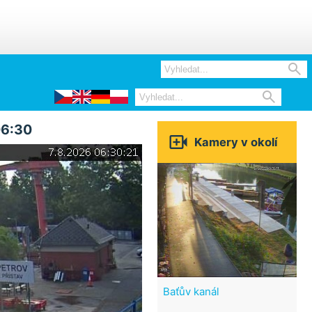


06:30

Kamery v okolí
Baťův kanál