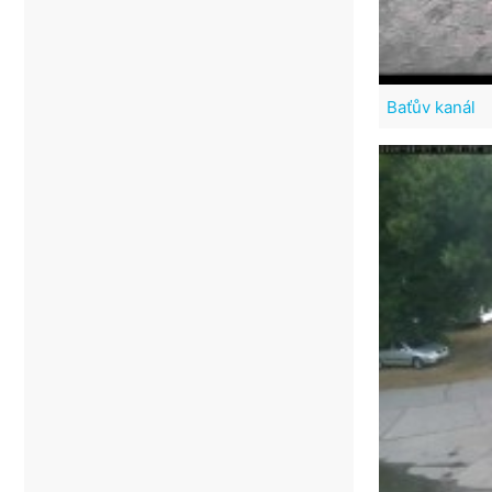
Baťův kanál