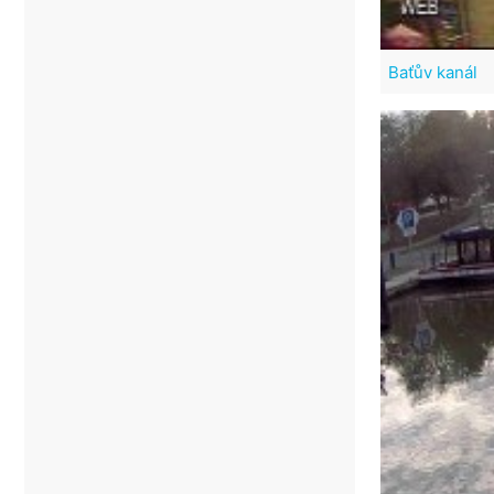
Baťův kanál