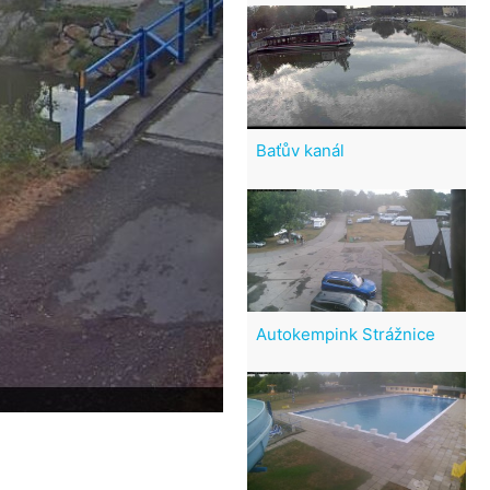
Baťův kanál
Autokempink Strážnice