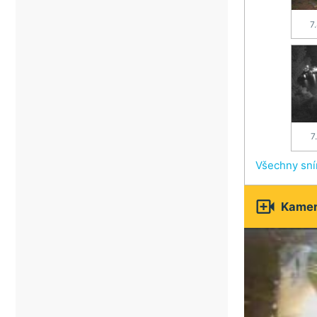
7
7
Všechny sn

Kamery