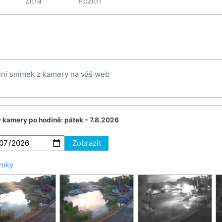
Zítra
Pozítří
lní snímek z kamery na váš web
v kamery po hodině:
pátek – 7.8.2026
Zobrazit
ímky