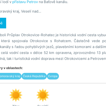
í lodí v
přístavu Petrov
na Baťově kanálu.
ravský kraj, Veselí nad...
pě
boli Průplav Otrokovice-Rohatec je historická vodní cesta vyb
 která spojovala Otrokovice s Rohatcem. Částečně vede p
kanály s řadou pohyblivých jezů, plavebními komorami a dalším
 celá vodní cesta v délce 52 km opravena, zprovozněno 13 
elná, tak i turistická vodní doprava mezi Otrokovicemi a Petrovem
y v oblastech:
omoravský kraj
Česká Republika
Evropa