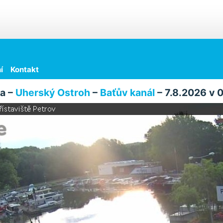
í
Kontakt
a –
Uherský Ostroh
–
Baťův kanál
– 7.8.2026 v 