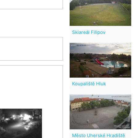
Skiareál Filipov
Koupaliště Hluk
Město Uherské Hradiště