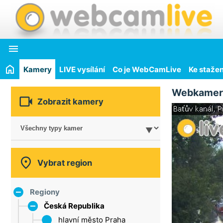

Kamery
LIVE vysílání
Co je WebCamLive
Ke stažen
Webkamer

Zobrazit kamery

Vybrat region
Regiony
Česká Republika
hlavní město Praha