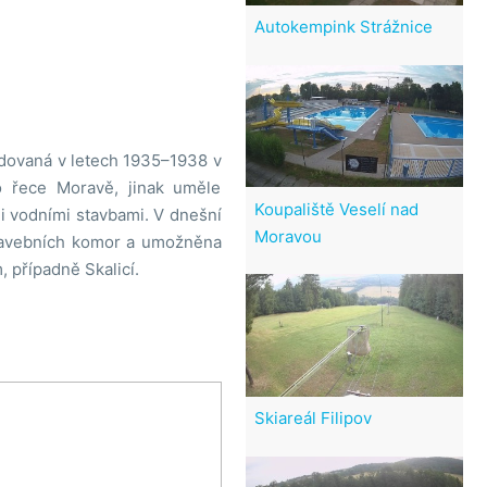
Autokempink Strážnice
udovaná v letech 1935–1938 v
o řece Moravě, jinak uměle
Koupaliště Veselí nad
i vodními stavbami. V dnešní
Moravou
plavebních komor a umožněna
, případně Skalicí.
Skiareál Filipov