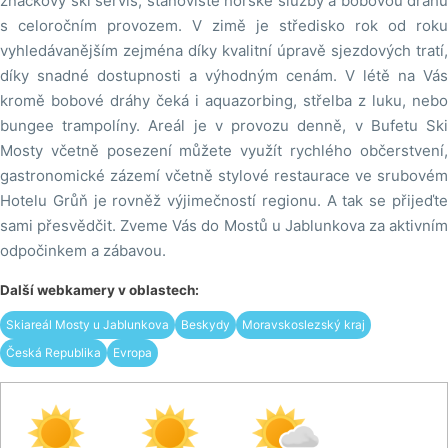
značkový ski servis, stanoviště horské služby a bobovou dráhu
s celoročním provozem. V zimě je středisko rok od roku
vyhledávanějším zejména díky kvalitní úpravě sjezdových tratí,
díky snadné dostupnosti a výhodným cenám. V létě na Vás
kromě bobové dráhy čeká i aquazorbing, střelba z luku, nebo
bungee trampolíny. Areál je v provozu denně, v Bufetu Ski
Mosty včetně posezení můžete využít rychlého občerstvení,
gastronomické zázemí včetně stylové restaurace ve srubovém
Hotelu Grůň je rovněž výjimečností regionu. A tak se přijeďte
sami přesvědčit. Zveme Vás do Mostů u Jablunkova za aktivním
odpočinkem a zábavou.
Další webkamery v oblastech:
Skiareál Mosty u Jablunkova
Beskydy
Moravskoslezský kraj
Česká Republika
Evropa